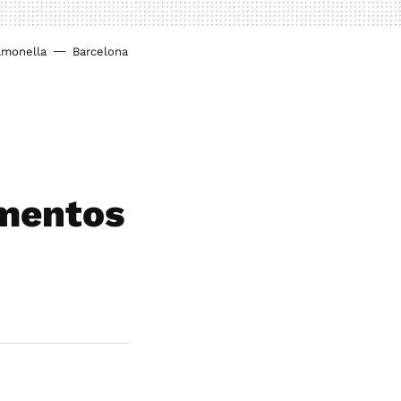
lmonella
Barcelona
imentos
u