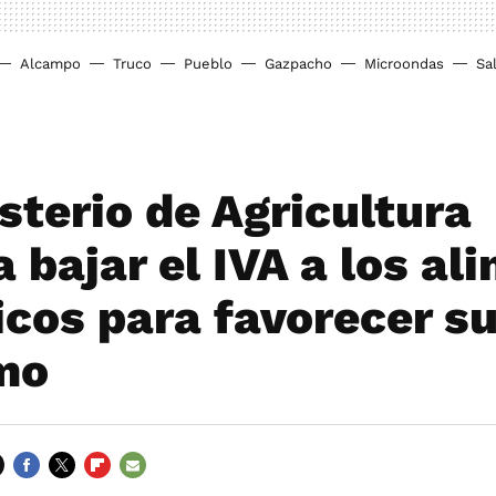
Alcampo
Truco
Pueblo
Gazpacho
Microondas
Sa
sterio de Agricultura
 bajar el IVA a los al
icos para favorecer s
mo
FACEBOOK
TWITTER
FLIPBOARD
E-