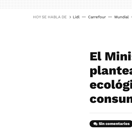
HOY SE HABLA DE
Lidl
Carrefour
Mundial
El Mini
plantea
ecológ
consu
Sin comentarios