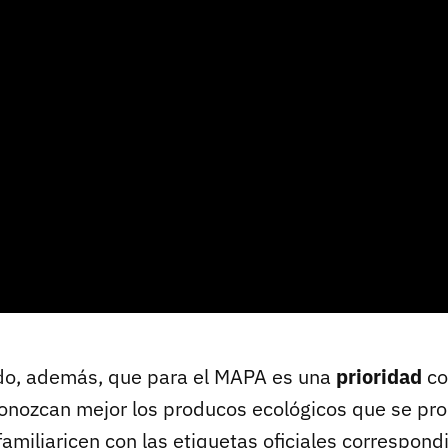
do, además, que para el MAPA es una
prioridad
co
onozcan mejor los producos ecológicos que se pr
amiliaricen con las etiquetas oficiales correspond