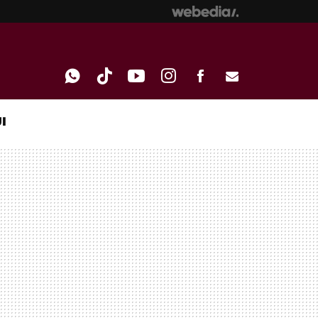
I
WHATSAPP
TIKTOK
YOUTUBE
INSTAGRAM
FACEBOOK
E-
MAIL