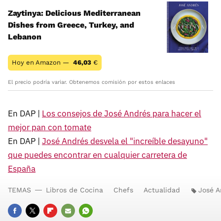
Zaytinya: Delicious Mediterranean
Dishes from Greece, Turkey, and
Lebanon
Hoy en Amazon —
46,03
€
El precio podría variar. Obtenemos comisión por estos enlaces
En DAP |
Los consejos de José Andrés para hacer el
mejor pan con tomate
En DAP |
José Andrés desvela el "increíble desayuno"
que puedes encontrar en cualquier carretera de
España
TEMAS
Libros de Cocina
Chefs
Actualidad
José A