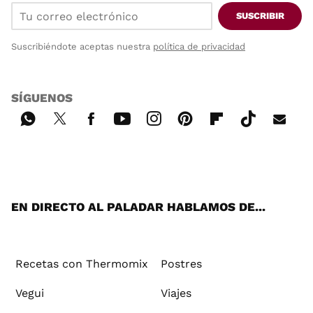
SUSCRIBIR
Suscribiéndote aceptas nuestra
política de privacidad
SÍGUENOS
Wh
Twi
Fac
You
Inst
Pint
Flip
Tikt
E-
ats
tter
ebo
tub
agr
ere
boa
ok
mai
App
ok
e
am
st
rd
l
EN DIRECTO AL PALADAR HABLAMOS DE...
Recetas con Thermomix
Postres
Vegui
Viajes