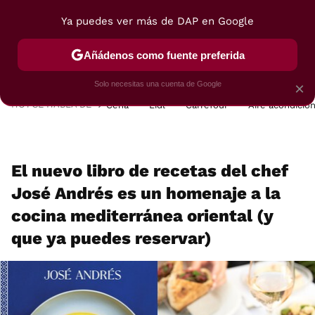
Ya puedes ver más de DAP en Google
MENÚ
NUEVO
Añádenos como fuente preferida
POSTRES
VIAJES
SELECCIÓN
VEGUI
Solo necesitas una cuenta de Google
×
HOY SE HABLA DE
Cena
Lidl
Carrefour
Aire acondicio
El nuevo libro de recetas del chef
José Andrés es un homenaje a la
cocina mediterránea oriental (y
que ya puedes reservar)