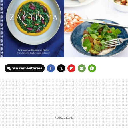
Sin comentarios
FACEBOOK
TWITTER
FLIPBOARD
E-
WHATSAPP
MAIL