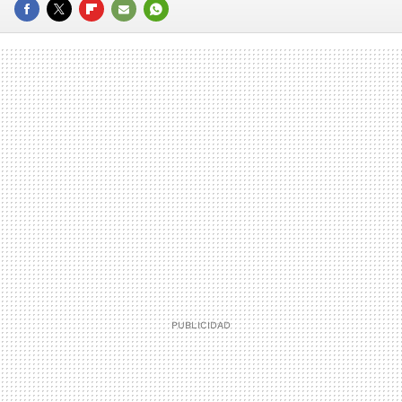
FACEBOOK
TWITTER
FLIPBOARD
E-
WHATSAPP
MAIL