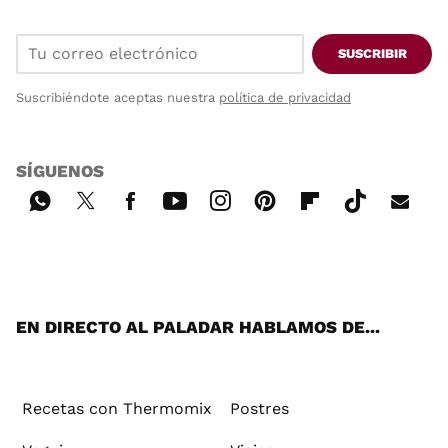
SUSCRIBIR
Suscribiéndote aceptas nuestra
política de privacidad
SÍGUENOS
Wh
Twi
Fac
You
Inst
Pint
Flip
Tikt
E-
ats
tter
ebo
tub
agr
ere
boa
ok
mai
App
ok
e
am
st
rd
l
EN DIRECTO AL PALADAR HABLAMOS DE...
Recetas con Thermomix
Postres