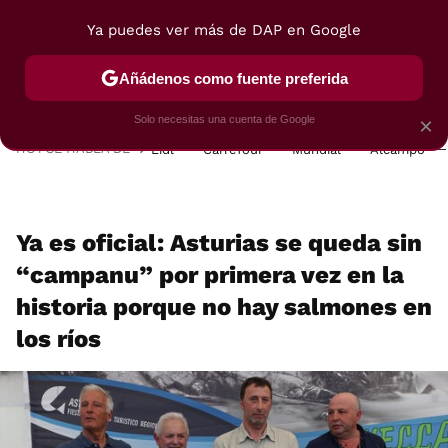
Ya puedes ver más de DAP en Google
MENÚ
NUEVO
Añádenos como fuente preferida
POSTRES
VIAJES
SELECCIÓN
VEGUI
Solo necesitas una cuenta de Google
×
HOY SE HABLA DE
Lidl
Carrefour
Mundial
Alcampo
Ya es oficial: Asturias se queda sin
“campanu” por primera vez en la
historia porque no hay salmones en
los ríos