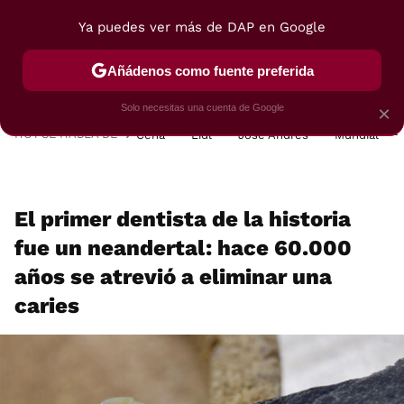
Ya puedes ver más de DAP en Google
MENÚ
NUEVO
Añádenos como fuente preferida
POSTRES
VIAJES
SELECCIÓN
VEGUI
Solo necesitas una cuenta de Google
×
HOY SE HABLA DE
Cena
Lidl
José Andrés
Mundial
El primer dentista de la historia
fue un neandertal: hace 60.000
años se atrevió a eliminar una
caries