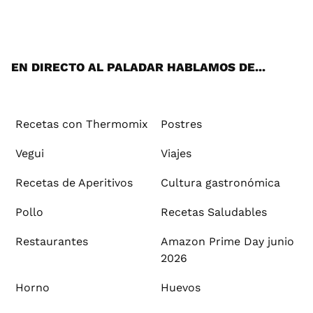
ats
tter
ebo
tub
agr
ere
boa
ok
mai
App
ok
e
am
st
rd
l
EN DIRECTO AL PALADAR HABLAMOS DE...
Recetas con Thermomix
Postres
Vegui
Viajes
Recetas de Aperitivos
Cultura gastronómica
Pollo
Recetas Saludables
Restaurantes
Amazon Prime Day junio
2026
Horno
Huevos