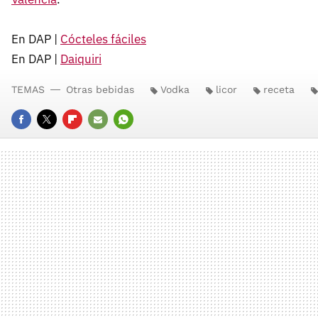
En DAP |
Cócteles fáciles
En DAP |
Daiquiri
TEMAS
Otras bebidas
Vodka
licor
receta
FACEBOOK
TWITTER
FLIPBOARD
E-
WHATSAPP
MAIL