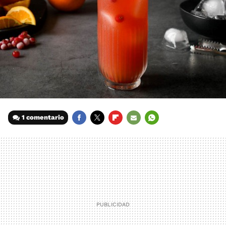
1 comentario
FACEBOOK
TWITTER
FLIPBOARD
E-
WHATSAPP
MAIL