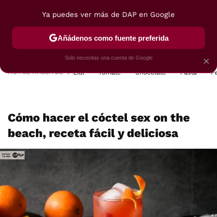
Ya puedes ver más de DAP en Google
MENÚ
NUEVO
Añádenos como fuente preferida
POSTRES
VIAJES
SELECCIÓN
VEGUI
Solo necesitas una cuenta de Google
×
HOY SE HABLA DE
Lidl
Tomate
Chocolate
Pasta
P
Cómo hacer el cóctel sex on the
beach, receta fácil y deliciosa