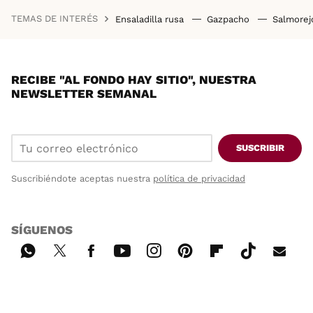
TEMAS DE INTERÉS
Ensaladilla rusa
Gazpacho
Salmore
RECIBE "AL FONDO HAY SITIO", NUESTRA
NEWSLETTER SEMANAL
SUSCRIBIR
Suscribiéndote aceptas nuestra
política de privacidad
SÍGUENOS
Wh
Twi
Fac
You
Inst
Pint
Flip
Tikt
E-
ats
tter
ebo
tub
agr
ere
boa
ok
mai