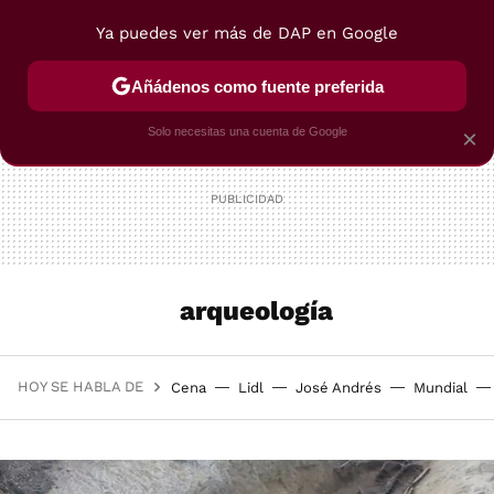
Ya puedes ver más de DAP en Google
MENÚ
NUEVO
Añádenos como fuente preferida
POSTRES
VIAJES
SELECCIÓN
VEGUI
Solo necesitas una cuenta de Google
×
arqueología
HOY SE HABLA DE
Cena
Lidl
José Andrés
Mundial