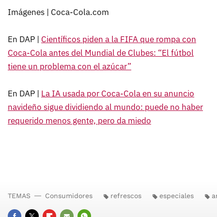
Imágenes | Coca-Cola.com
En DAP |
Científicos piden a la FIFA que rompa con
Coca-Cola antes del Mundial de Clubes: “El fútbol
tiene un problema con el azúcar”
En DAP |
La IA usada por Coca-Cola en su anuncio
navideño sigue dividiendo al mundo: puede no haber
requerido menos gente, pero da miedo
TEMAS
Consumidores
refrescos
especiales
a