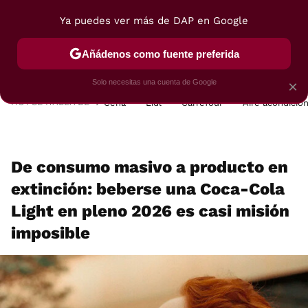
Ya puedes ver más de DAP en Google
MENÚ
NUEVO
Añádenos como fuente preferida
POSTRES
VIAJES
SELECCIÓN
VEGUI
Solo necesitas una cuenta de Google
×
HOY SE HABLA DE
Cena
Lidl
Carrefour
Aire acondicio
De consumo masivo a producto en
extinción: beberse una Coca-Cola
Light en pleno 2026 es casi misión
imposible