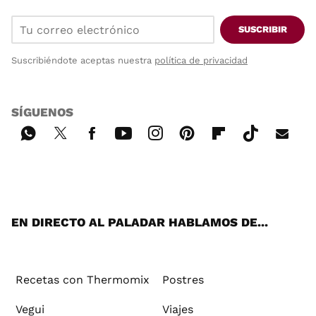
SUSCRIBIR
Suscribiéndote aceptas nuestra
política de privacidad
SÍGUENOS
Wh
Twi
Fac
You
Inst
Pint
Flip
Tikt
E-
ats
tter
ebo
tub
agr
ere
boa
ok
mai
App
ok
e
am
st
rd
l
EN DIRECTO AL PALADAR HABLAMOS DE...
Recetas con Thermomix
Postres
Vegui
Viajes