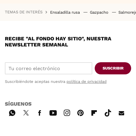
TEMAS DE INTERÉS
Ensaladilla rusa
Gazpacho
Salmore
RECIBE "AL FONDO HAY SITIO", NUESTRA
NEWSLETTER SEMANAL
SUSCRIBIR
Suscribiéndote aceptas nuestra
política de privacidad
SÍGUENOS
Wh
Twi
Fac
You
Inst
Pint
Flip
Tikt
E-
ats
tter
ebo
tub
agr
ere
boa
ok
mai