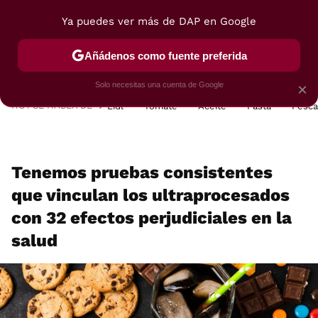
Ya puedes ver más de DAP en Google
MENÚ
NUEVO
Añádenos como fuente preferida
POSTRES
VIAJES
SELECCIÓN
VEGUI
Solo necesitas una cuenta de Google
×
HOY SE HABLA DE
Lidl
Tomate
Aceite
Pasta
Pesc
Tenemos pruebas consistentes
que vinculan los ultraprocesados
con 32 efectos perjudiciales en la
salud