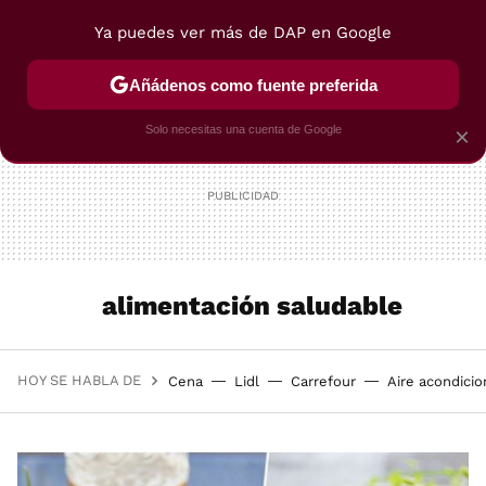
Ya puedes ver más de DAP en Google
MENÚ
NUEVO
Añádenos como fuente preferida
POSTRES
VIAJES
SELECCIÓN
VEGUI
Solo necesitas una cuenta de Google
×
alimentación saludable
HOY SE HABLA DE
Cena
Lidl
Carrefour
Aire acondici