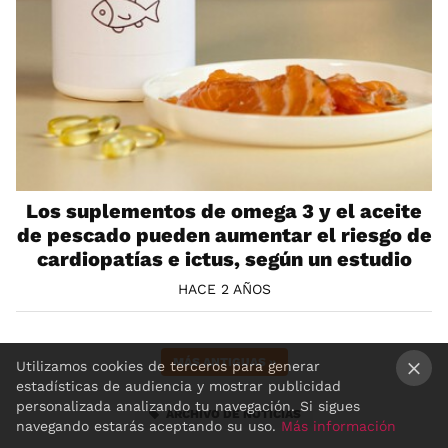
Los suplementos de omega 3 y el aceite
de pescado pueden aumentar el riesgo de
cardiopatías e ictus, según un estudio
HACE 2 AÑOS
MÁS ANTIGUAS
»
Utilizamos cookies de terceros para generar
estadísticas de audiencia y mostrar publicidad
×
personalizada analizando tu navegación. Si sigues
ARCHIVO DE NOTICIAS
navegando estarás aceptando su uso.
Más información