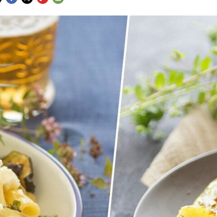
FACEBOOK
TWITTER
FLIPBOARD
E-
MAIL