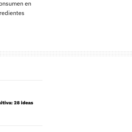
 consumen en
redientes
itiva: 28 ideas