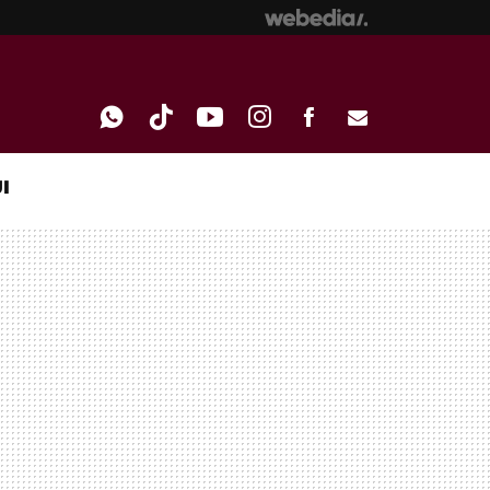
I
WHATSAPP
TIKTOK
YOUTUBE
INSTAGRAM
FACEBOOK
E-
MAIL