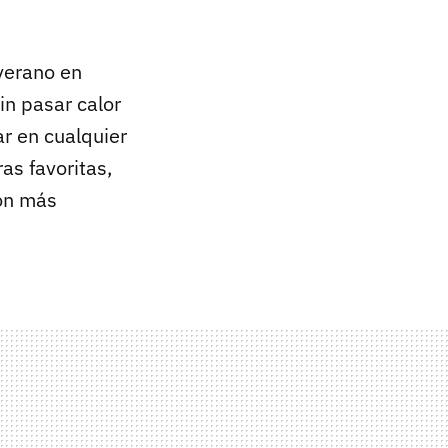
verano en
in pasar calor
r en cualquier
ras favoritas,
ión más