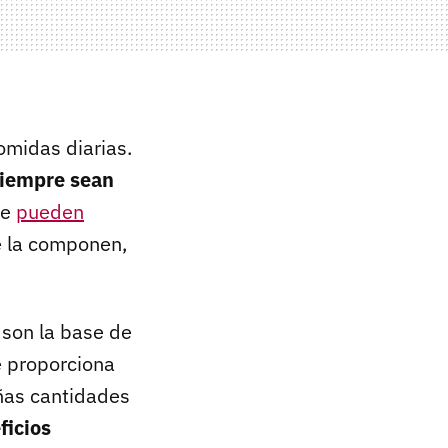
omidas diarias.
siempre sean
ue
pueden
e la componen,
 son la base de
e proporciona
ñas cantidades
ficios