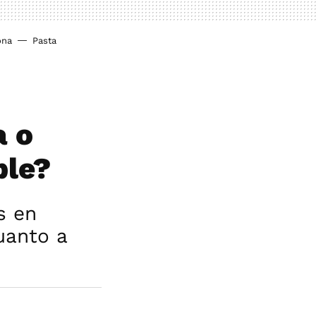
ona
Pasta
a o
ble?
s en
uanto a