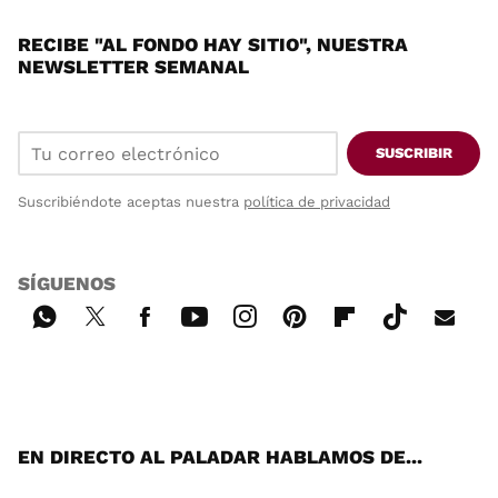
RECIBE "AL FONDO HAY SITIO", NUESTRA
NEWSLETTER SEMANAL
SUSCRIBIR
Suscribiéndote aceptas nuestra
política de privacidad
SÍGUENOS
Wh
Twi
Fac
You
Inst
Pint
Flip
Tikt
E-
ats
tter
ebo
tub
agr
ere
boa
ok
mai
App
ok
e
am
st
rd
l
EN DIRECTO AL PALADAR HABLAMOS DE...