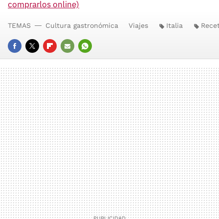
comprarlos online)
TEMAS
Cultura gastronómica
Viajes
Italia
Recet
FACEBOOK
TWITTER
FLIPBOARD
E-
WHATSAPP
MAIL