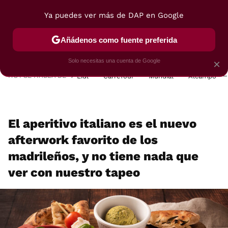
Ya puedes ver más de DAP en Google
MENÚ
NUEVO
Añádenos como fuente preferida
POSTRES
VIAJES
SELECCIÓN
VEGUI
Solo necesitas una cuenta de Google
×
HOY SE HABLA DE
Lidl
Carrefour
Mundial
Alcampo
El aperitivo italiano es el nuevo
afterwork favorito de los
madrileños, y no tiene nada que
ver con nuestro tapeo