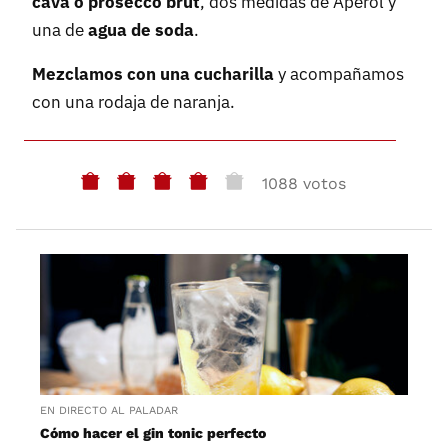
cava o prosecco brut
, dos medidas de Aperol y
una de
agua de soda
.
Mezclamos con una cucharilla
y acompañamos
con una rodaja de naranja.
1088 votos
EN DIRECTO AL PALADAR
Cómo hacer el gin tonic perfecto