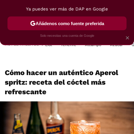
Ya puedes ver más de DAP en Google
MENÚ
NUEVO
Añádenos como fuente preferida
POSTRES
VIAJES
SELECCIÓN
VEGUI
Solo necesitas una cuenta de Google
×
HOY SE HABLA DE
Lidl
Tenerife
Alcampo
Azúcar
G
Cómo hacer un auténtico Aperol
spritz: receta del cóctel más
refrescante