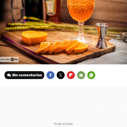
Sin comentarios
FACEBOOK
TWITTER
FLIPBOARD
E-
WHATSAPP
MAIL