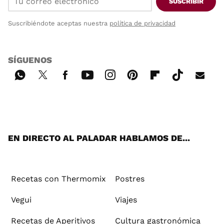
SUSCRIBIR
Suscribiéndote aceptas nuestra
política de privacidad
SÍGUENOS
Wh
Twi
Fac
You
Inst
Pint
Flip
Tikt
E-
ats
tter
ebo
tub
agr
ere
boa
ok
mai
App
ok
e
am
st
rd
l
EN DIRECTO AL PALADAR HABLAMOS DE...
Recetas con Thermomix
Postres
Vegui
Viajes
Recetas de Aperitivos
Cultura gastronómica