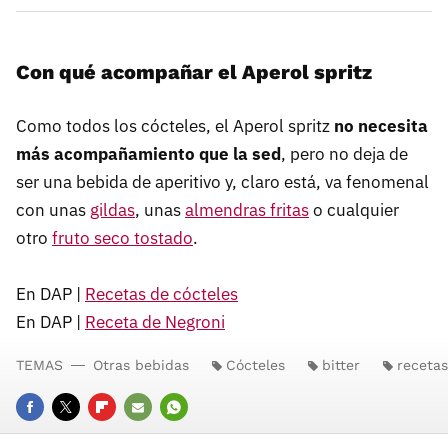
Con qué acompañar el Aperol spritz
Como todos los cócteles, el Aperol spritz
no necesita
más acompañamiento que la sed
, pero no deja de
ser una bebida de aperitivo y, claro está, va fenomenal
con unas
gildas
, unas
almendras fritas
o cualquier
otro
fruto seco tostado
.
En DAP |
Recetas de cócteles
En DAP |
Receta de Negroni
TEMAS
Otras bebidas
Cócteles
bitter
recetas
FACEBOOK
TWITTER
FLIPBOARD
E-
WHATSAPP