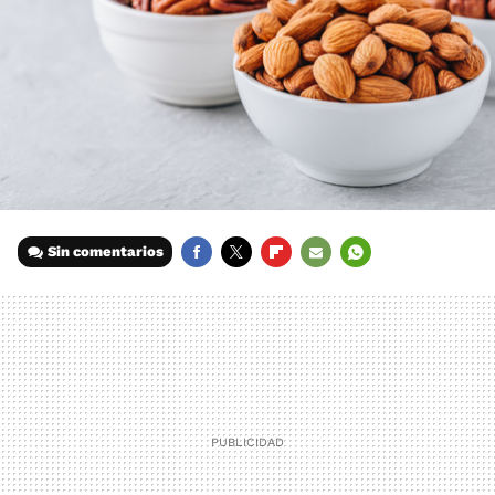
Sin comentarios
FACEBOOK
TWITTER
FLIPBOARD
E-
WHATSAPP
MAIL