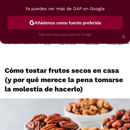
Ya puedes ver más de DAP en Google
MENÚ
NUEVO
Añádenos como fuente preferida
POSTRES
VIAJES
SELECCIÓN
VEGUI
Solo necesitas una cuenta de Google
×
HOY SE HABLA DE
Lidl
Carrefour
Mundial
Alcampo
Cómo tostar frutos secos en casa
(y por qué merece la pena tomarse
la molestia de hacerlo)