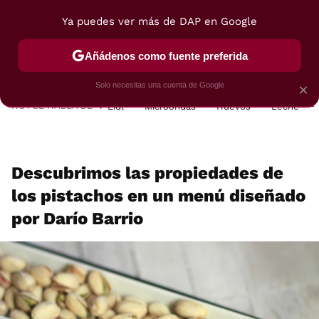
Ya puedes ver más de DAP en Google
MENÚ
NUEVO
Añádenos como fuente preferida
POSTRES
VIAJES
SELECCIÓN
VEGUI
Solo necesitas una cuenta de Google
×
HOY SE HABLA DE
Lidl
Microondas
Huevos
Leche
Descubrimos las propiedades de
los pistachos en un menú diseñado
por Darío Barrio