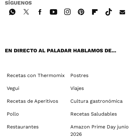
SÍGUENOS
Wh
Twi
Fac
You
Inst
Pint
Flip
Tikt
E-
ats
tter
ebo
tub
agr
ere
boa
ok
mai
App
ok
e
am
st
rd
l
EN DIRECTO AL PALADAR HABLAMOS DE...
Recetas con Thermomix
Postres
Vegui
Viajes
Recetas de Aperitivos
Cultura gastronómica
Pollo
Recetas Saludables
Restaurantes
Amazon Prime Day junio
2026