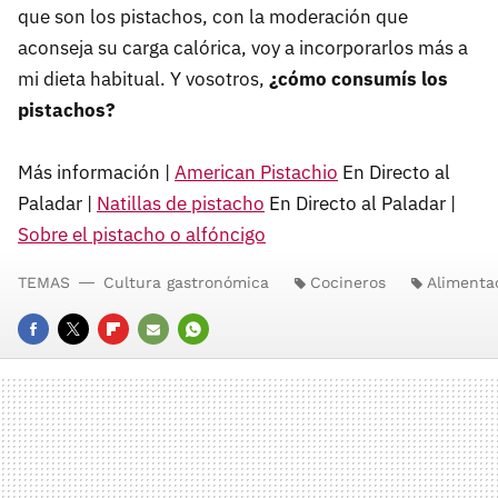
que son los pistachos, con la moderación que
aconseja su carga calórica, voy a incorporarlos más a
mi dieta habitual. Y vosotros,
¿cómo consumís los
pistachos?
Más información |
American Pistachio
En Directo al
Paladar |
Natillas de pistacho
En Directo al Paladar |
Sobre el pistacho o alfóncigo
TEMAS
Cultura gastronómica
Cocineros
Alimenta
FACEBOOK
TWITTER
FLIPBOARD
E-
WHATSAPP
MAIL