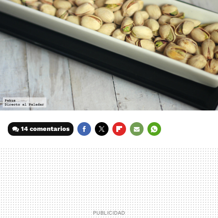
14 comentarios
FACEBOOK
TWITTER
FLIPBOARD
E-
WHATSAPP
MAIL