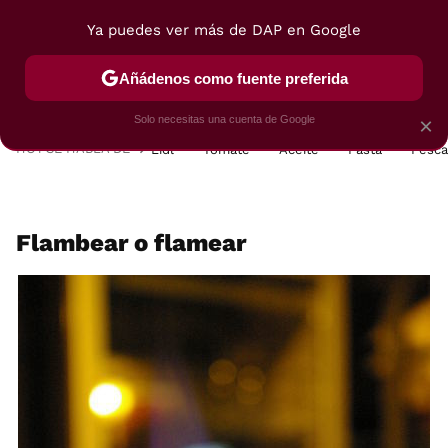
Ya puedes ver más de DAP en Google
MENÚ
NUEVO
Añádenos como fuente preferida
POSTRES
VIAJES
SELECCIÓN
VEGUI
Solo necesitas una cuenta de Google
×
HOY SE HABLA DE
Lidl
Tomate
Aceite
Pasta
Pesc
Flambear o flamear