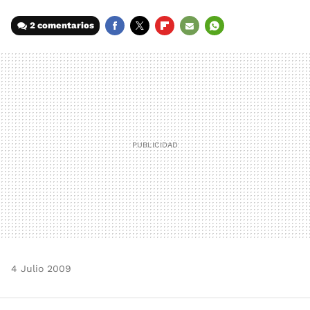
2 comentarios
FACEBOOK
TWITTER
FLIPBOARD
E-
WHATSAPP
MAIL
4 Julio 2009