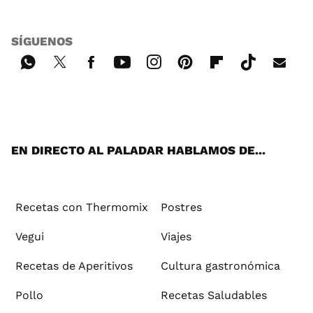
SÍGUENOS
Wh
Twi
Fac
You
Inst
Pint
Flip
Tikt
E-
ats
tter
ebo
tub
agr
ere
boa
ok
mai
App
ok
e
am
st
rd
l
EN DIRECTO AL PALADAR HABLAMOS DE...
Recetas con Thermomix
Postres
Vegui
Viajes
Recetas de Aperitivos
Cultura gastronómica
Pollo
Recetas Saludables