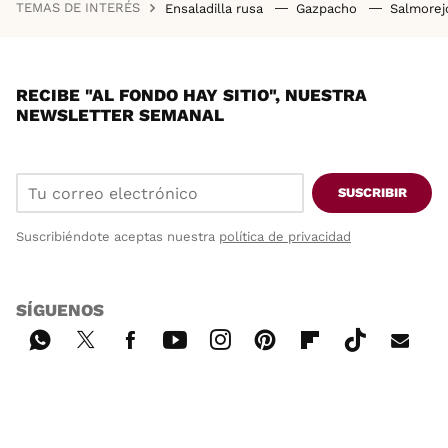
TEMAS DE INTERÉS
Ensaladilla rusa
Gazpacho
Salmore
RECIBE "AL FONDO HAY SITIO", NUESTRA
NEWSLETTER SEMANAL
SUSCRIBIR
Suscribiéndote aceptas nuestra
política de privacidad
SÍGUENOS
Wh
Twi
Fac
You
Inst
Pint
Flip
Tikt
E-
ats
tter
ebo
tub
agr
ere
boa
ok
mai
App
ok
e
am
st
rd
l