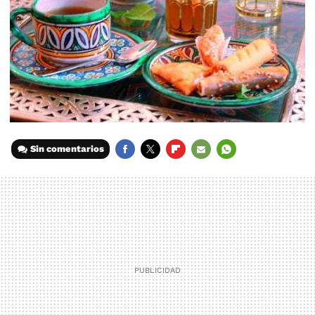
Sin comentarios
FACEBOOK
TWITTER
FLIPBOARD
E-
WHATSAPP
MAIL