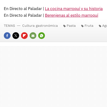
En Directo al Paladar |
La cocina marroquí y su historia
En Directo al Paladar |
Berenjenas al estilo marroquí
TEMAS
Cultura gastronómica
Pasta
Fruta
Ag
FACEBOOK
TWITTER
FLIPBOARD
E-
WHATSAPP
MAIL