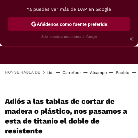
Ya puedes ver más de DAP en Google
Añádenos como fuente preferida
CAFETERAS
FREIDORAS DE AIRE
GUÍAS DE 
Solo necesitas una cuenta de Google
×
HOY SE HABLA DE
Lidl
Carrefour
Alcampo
Pueblo
Adiós a las tablas de cortar de
madera o plástico, nos pasamos a
esta de titanio el doble de
resistente