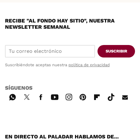
RECIBE "AL FONDO HAY SITIO", NUESTRA
NEWSLETTER SEMANAL
SUSCRIBIR
Suscribiéndote aceptas nuestra
política de privacidad
SÍGUENOS
Wh
Twi
Fac
You
Inst
Pint
Flip
Tikt
E-
ats
tter
ebo
tub
agr
ere
boa
ok
mai
App
ok
e
am
st
rd
l
EN DIRECTO AL PALADAR HABLAMOS DE...