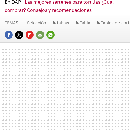
En DAP |
Las mejores sartenes para tortillas ¿Cuál
comprar? Consejos y recomendaciones
TEMAS
Selección
tablas
Tabla
Tablas de cort
FACEBOOK
TWITTER
FLIPBOARD
E-
WHATSAPP
MAIL