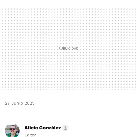
FACEBOOK
TWITTER
FLIPBOARD
E-
WHATSAPP
MAIL
27 Junio 2025
Alicia González
Editor