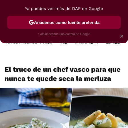
Ya puedes ver más de DAP en Google
MENÚ
NUEVO
Añádenos como fuente preferida
POSTRES
VIAJES
SELECCIÓN
VEGUI
Solo necesitas una cuenta de Google
×
HOY SE HABLA DE
Cena
Lidl
José Andrés
Mundial
El truco de un chef vasco para que
nunca te quede seca la merluza