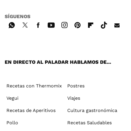
SÍGUENOS
Wh
Twi
Fac
You
Inst
Pint
Flip
Tikt
E-
ats
tter
ebo
tub
agr
ere
boa
ok
mai
App
ok
e
am
st
rd
l
EN DIRECTO AL PALADAR HABLAMOS DE...
Recetas con Thermomix
Postres
Vegui
Viajes
Recetas de Aperitivos
Cultura gastronómica
Pollo
Recetas Saludables