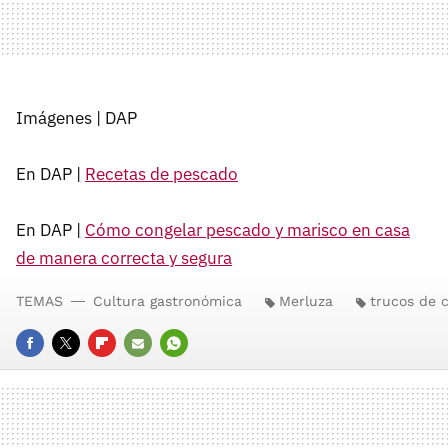
Imágenes | DAP
En DAP |
Recetas de pescado
En DAP |
Cómo congelar pescado y marisco en casa
de manera correcta y segura
TEMAS
Cultura gastronómica
Merluza
trucos de 
FACEBOOK
TWITTER
FLIPBOARD
E-
WHATSAPP
MAIL