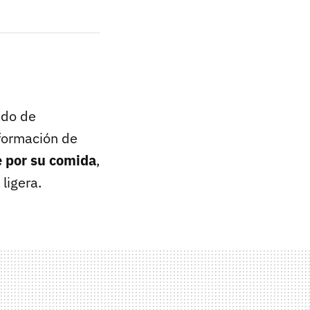
ado de
 formación de
e por su comida
,
ligera.