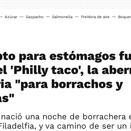
Azúcar
Gazpacho
Salmonella
Freidora de aire
Boque
pto para estómagos fu
el 'Philly taco', la abe
ria "para borrachos y
as"
 nació una noche de borrachera 
Filadelfia, y va camino de ser un