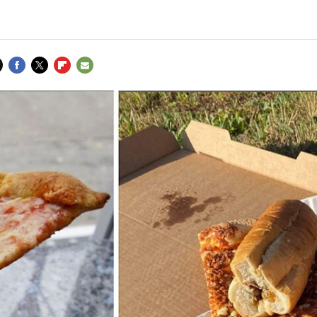
FACEBOOK
TWITTER
FLIPBOARD
E-
MAIL