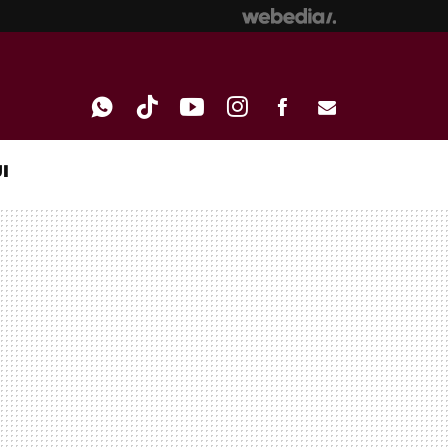
I
WHATSAPP
TIKTOK
YOUTUBE
INSTAGRAM
FACEBOOK
E-
MAIL