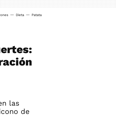
rones
Dieta
Patata
ertes:
rración
en las
 icono de