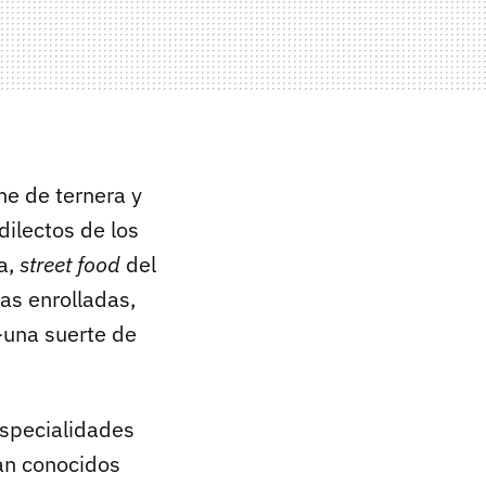
ne de ternera y
ilectos de los
a,
street food
del
sas enrolladas,
una suerte de
especialidades
an conocidos