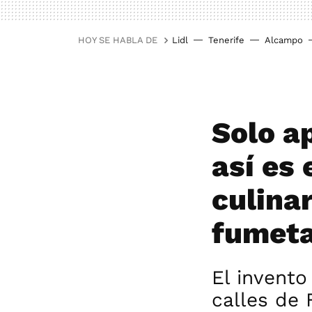
HOY SE HABLA DE
Lidl
Tenerife
Alcampo
Solo a
así es 
culina
fumet
El invento
calles de 