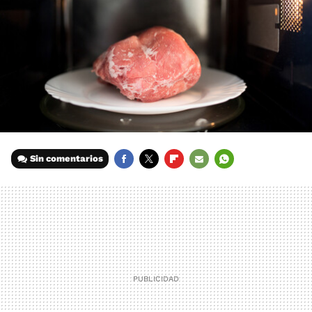
Sin comentarios
FACEBOOK
TWITTER
FLIPBOARD
E-
WHATSAPP
MAIL