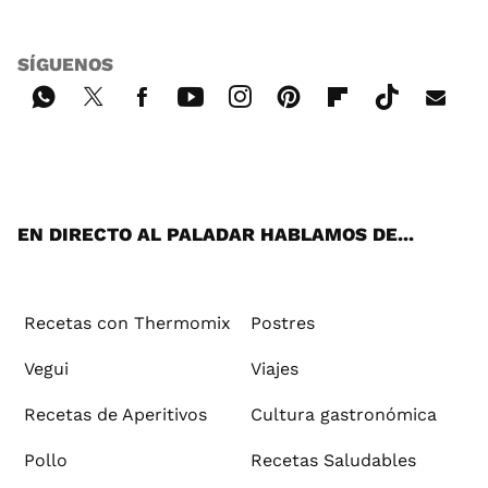
SÍGUENOS
Wh
Twi
Fac
You
Inst
Pint
Flip
Tikt
E-
ats
tter
ebo
tub
agr
ere
boa
ok
mai
App
ok
e
am
st
rd
l
EN DIRECTO AL PALADAR HABLAMOS DE...
Recetas con Thermomix
Postres
Vegui
Viajes
Recetas de Aperitivos
Cultura gastronómica
Pollo
Recetas Saludables