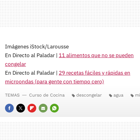
Imágenes iStock/Larousse
En Directo al Paladar |
11 alimentos que no se pueden
congelar
En Directo al Paladar |
29 recetas fáciles y rápidas en
microondas (para gente con tiempo cero)
TEMAS
Curso de Cocina
descongelar
agua
mi
FACEBOOK
TWITTER
FLIPBOARD
E-
WHATSAPP
MAIL