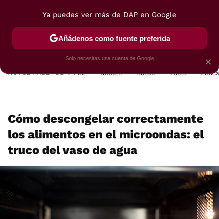
Ya puedes ver más de DAP en Google
MENÚ
NUEVO
Añádenos como fuente preferida
POSTRES
VIAJES
SELECCIÓN
VEGUI
Solo necesitas una cuenta de Google
×
HOY SE HABLA DE
Lidl
Tomate
Aceite
Pasta
Pesc
Cómo descongelar correctamente
los alimentos en el microondas: el
truco del vaso de agua