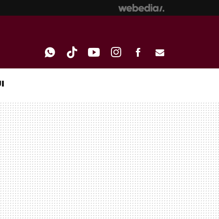
I
WHATSAPP
TIKTOK
YOUTUBE
INSTAGRAM
FACEBOOK
E-
MAIL