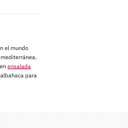
en el mundo
a mediterránea.
o en
ensalada
albahaca para