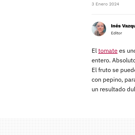
3 Enero 2024
Inés Vazq
Editor
El
tomate
es uno
entero. Absoluto
El fruto se pued
con pepino, par
un resultado du