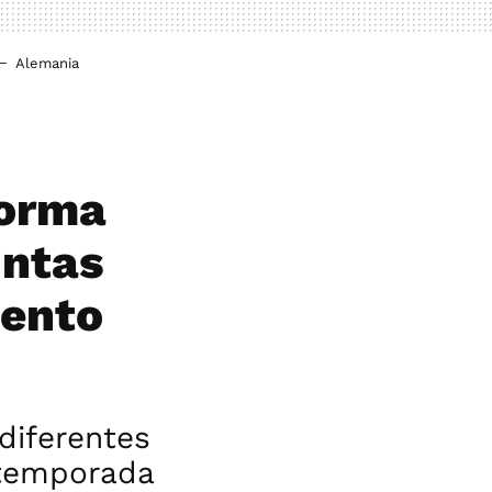
Alemania
forma
intas
mento
diferentes
 temporada