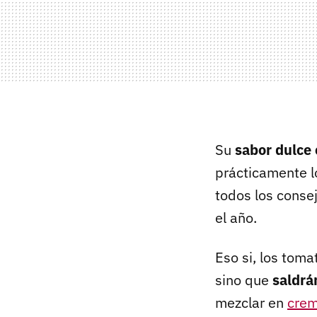
Su
sabor dulce 
prácticamente l
todos los conse
el año.
Eso si, los toma
sino que
saldrá
mezclar en
crem