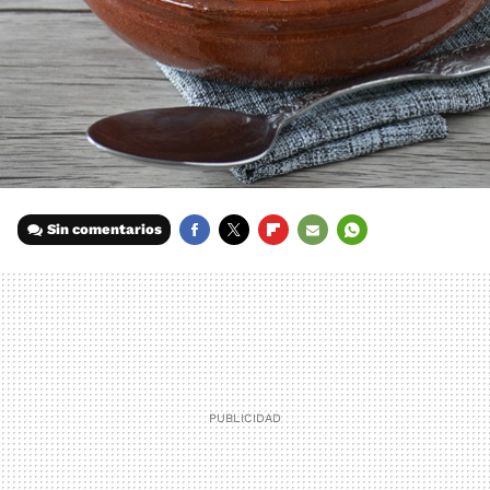
Sin comentarios
FACEBOOK
TWITTER
FLIPBOARD
E-
WHATSAPP
MAIL