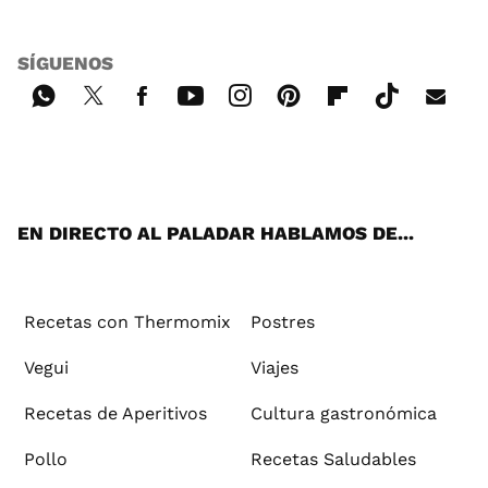
SÍGUENOS
Wh
Twi
Fac
You
Inst
Pint
Flip
Tikt
E-
ats
tter
ebo
tub
agr
ere
boa
ok
mai
App
ok
e
am
st
rd
l
EN DIRECTO AL PALADAR HABLAMOS DE...
Recetas con Thermomix
Postres
Vegui
Viajes
Recetas de Aperitivos
Cultura gastronómica
Pollo
Recetas Saludables