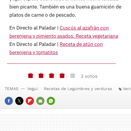
bien picante. También es una buena guarnición de
platos de carne o de pescado.
En Directo al Paladar |
Cuscús al azafrán con
berenjena y pimiento asados. Receta vegetariana
En Directo al Paladar |
Receta de atún con
berenjena y tomatitos
3 votos
TEMAS
Vegui
Recetas de Legumbres y verduras
Ver
FACEBOOK
TWITTER
FLIPBOARD
E-
WHATSAPP
MAIL