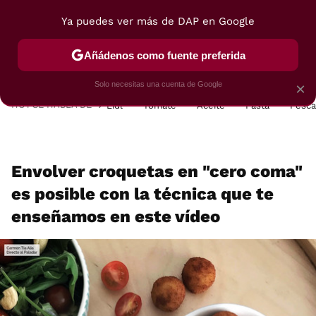
Ya puedes ver más de DAP en Google
MENÚ
NUEVO
Añádenos como fuente preferida
POSTRES
VIAJES
SELECCIÓN
VEGUI
Solo necesitas una cuenta de Google
×
HOY SE HABLA DE
Lidl
Tomate
Aceite
Pasta
Pesc
Envolver croquetas en "cero coma"
es posible con la técnica que te
enseñamos en este vídeo