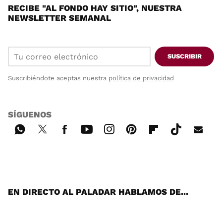
RECIBE "AL FONDO HAY SITIO", NUESTRA
NEWSLETTER SEMANAL
SUSCRIBIR
Suscribiéndote aceptas nuestra
política de privacidad
SÍGUENOS
Wh
Twi
Fac
You
Inst
Pint
Flip
Tikt
E-
ats
tter
ebo
tub
agr
ere
boa
ok
mai
App
ok
e
am
st
rd
l
EN DIRECTO AL PALADAR HABLAMOS DE...