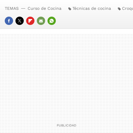
TEMAS
Curso de Cocina
Técnicas de cocina
Croq
FACEBOOK
TWITTER
FLIPBOARD
E-
WHATSAPP
MAIL