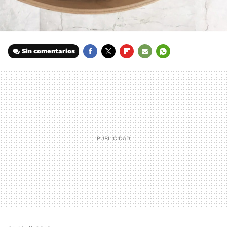
Sin comentarios
FACEBOOK
TWITTER
FLIPBOARD
E-
WHATSAPP
MAIL