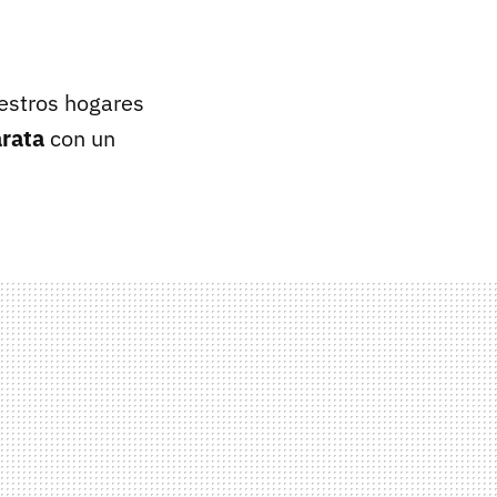
estros hogares
arata
con un