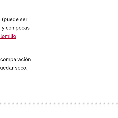
o (puede ser
a y con pocas
lomillo
n comparación
quedar seco,