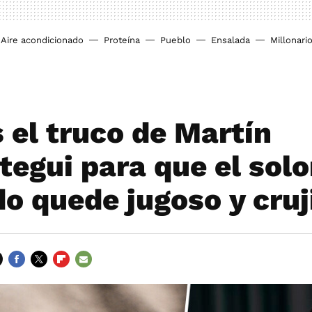
Aire acondicionado
Proteína
Pueblo
Ensalada
Millonari
 el truco de Martín
tegui para que el solo
do quede jugoso y cruj
FACEBOOK
TWITTER
FLIPBOARD
E-
MAIL