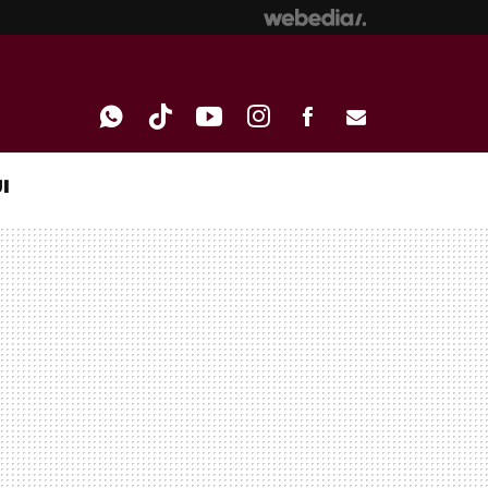
I
WHATSAPP
TIKTOK
YOUTUBE
INSTAGRAM
FACEBOOK
E-
MAIL