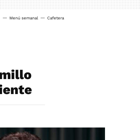
o
Menú semanal
Cafetera
millo
iente