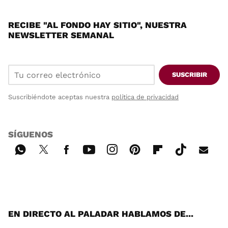
RECIBE "AL FONDO HAY SITIO", NUESTRA
NEWSLETTER SEMANAL
SUSCRIBIR
Suscribiéndote aceptas nuestra
política de privacidad
SÍGUENOS
Wh
Twi
Fac
You
Inst
Pint
Flip
Tikt
E-
ats
tter
ebo
tub
agr
ere
boa
ok
mai
App
ok
e
am
st
rd
l
EN DIRECTO AL PALADAR HABLAMOS DE...