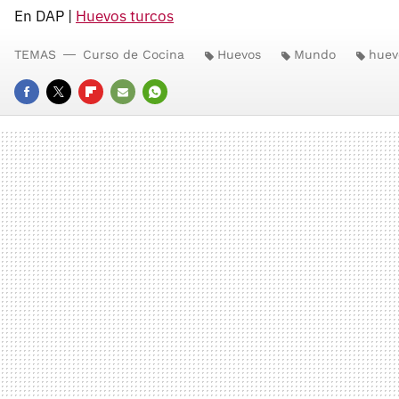
En DAP |
Huevos turcos
TEMAS
Curso de Cocina
Huevos
Mundo
huev
FACEBOOK
TWITTER
FLIPBOARD
E-
WHATSAPP
MAIL