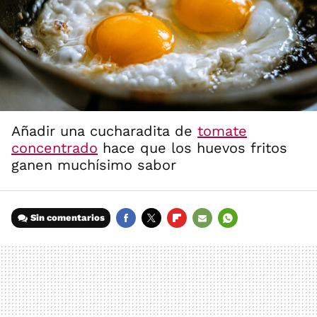
Añadir una cucharadita de
tomate
concentrado
hace que los huevos fritos
ganen muchísimo sabor
Sin comentarios
FACEBOOK
TWITTER
FLIPBOARD
E-
WHATSAPP
MAIL