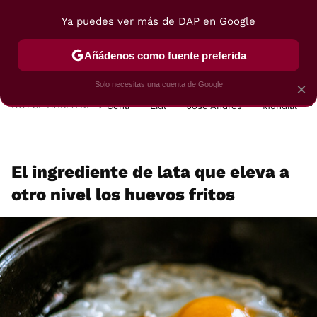
Ya puedes ver más de DAP en Google
MENÚ
NUEVO
Añádenos como fuente preferida
POSTRES
VIAJES
SELECCIÓN
VEGUI
Solo necesitas una cuenta de Google
×
HOY SE HABLA DE
Cena
Lidl
José Andrés
Mundial
El ingrediente de lata que eleva a
otro nivel los huevos fritos