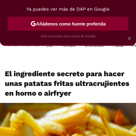
Ya puedes ver más de DAP en Google
MENÚ
NUEVO
Añádenos como fuente preferida
POSTRES
VIAJES
SELECCIÓN
VEGUI
Solo necesitas una cuenta de Google
×
HOY SE HABLA DE
Lidl
Tomate
Chocolate
Pasta
P
El ingrediente secreto para hacer
unas patatas fritas ultracrujientes
en horno o airfryer