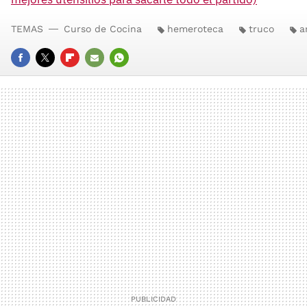
TEMAS
Curso de Cocina
hemeroteca
truco
a
FACEBOOK
TWITTER
FLIPBOARD
E-
WHATSAPP
MAIL