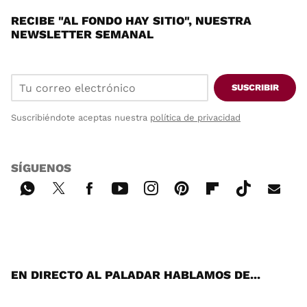
RECIBE "AL FONDO HAY SITIO", NUESTRA
NEWSLETTER SEMANAL
SUSCRIBIR
Suscribiéndote aceptas nuestra
política de privacidad
SÍGUENOS
Wh
Twi
Fac
You
Inst
Pint
Flip
Tikt
E-
ats
tter
ebo
tub
agr
ere
boa
ok
mai
App
ok
e
am
st
rd
l
EN DIRECTO AL PALADAR HABLAMOS DE...