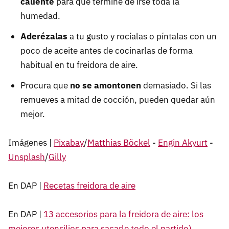
caliente
para que termine de irse toda la
humedad.
Aderézalas
a tu gusto y rocíalas o píntalas con un
poco de aceite antes de cocinarlas de forma
habitual en tu freidora de aire.
Procura que
no se amontonen
demasiado. Si las
remueves a mitad de cocción, pueden quedar aún
mejor.
Imágenes |
Pixabay
/
Matthias Böckel
-
Engin Akyurt
-
Unsplash
/
Gilly
En DAP |
Recetas freidora de aire
En DAP |
13 accesorios para la freidora de aire: los
mejores utensilios para sacarle todo el partido)