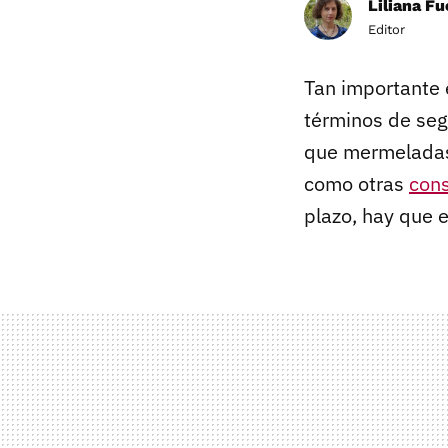
Liliana F
Editor
Tan importante 
términos de seg
que mermeladas,
como otras
con
plazo, hay que 