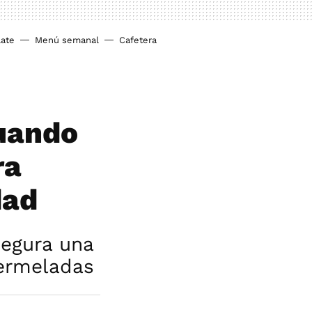
ate
Menú semanal
Cafetera
cuando
ra
dad
segura una
ermeladas