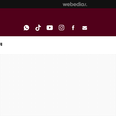
I
WHATSAPP
TIKTOK
YOUTUBE
INSTAGRAM
FACEBOOK
E-
MAIL