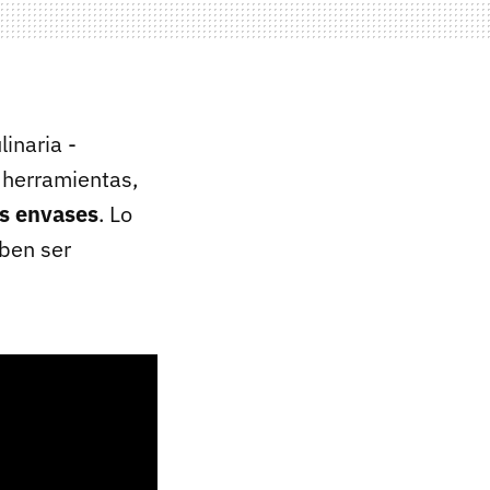
inaria -
e herramientas,
os envases
. Lo
eben ser