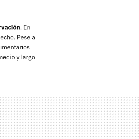
rvación
. En
hecho. Pese a
limentarios
medio y largo