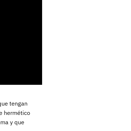
 que tengan
re hermético
oma y que