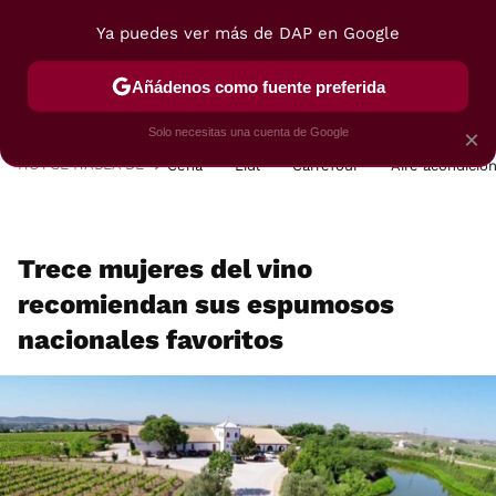
Ya puedes ver más de DAP en Google
MENÚ
NUEVO
Añádenos como fuente preferida
POSTRES
VIAJES
SELECCIÓN
VEGUI
Solo necesitas una cuenta de Google
×
HOY SE HABLA DE
Cena
Lidl
Carrefour
Aire acondicio
Trece mujeres del vino
recomiendan sus espumosos
nacionales favoritos