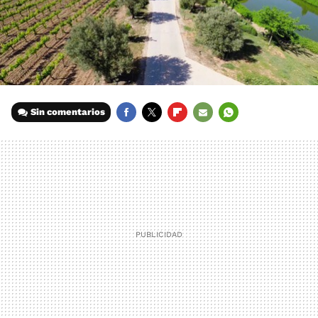
Sin comentarios
FACEBOOK
TWITTER
FLIPBOARD
E-
WHATSAPP
MAIL