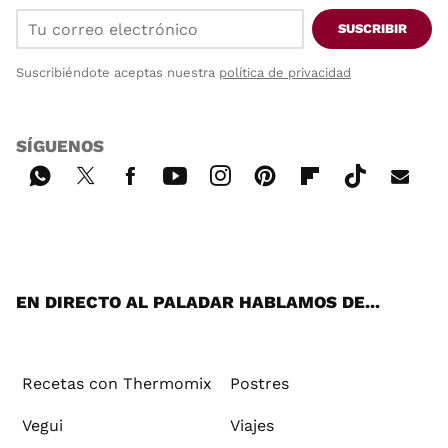
SUSCRIBIR
Suscribiéndote aceptas nuestra
política de privacidad
SÍGUENOS
Wh
Twi
Fac
You
Inst
Pint
Flip
Tikt
E-
ats
tter
ebo
tub
agr
ere
boa
ok
mai
App
ok
e
am
st
rd
l
EN DIRECTO AL PALADAR HABLAMOS DE...
Recetas con Thermomix
Postres
Vegui
Viajes