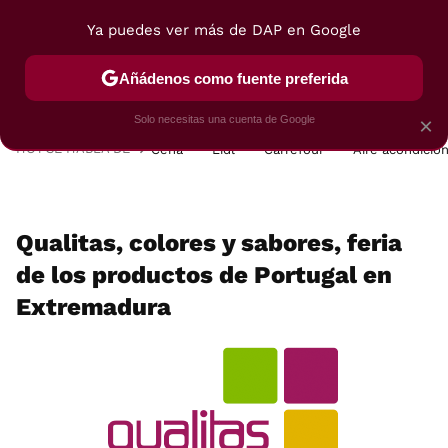
Ya puedes ver más de DAP en Google
MENÚ
NUEVO
Añádenos como fuente preferida
POSTRES
VIAJES
SELECCIÓN
VEGUI
Solo necesitas una cuenta de Google
×
HOY SE HABLA DE
Cena
Lidl
Carrefour
Aire acondicio
Qualitas, colores y sabores, feria
de los productos de Portugal en
Extremadura