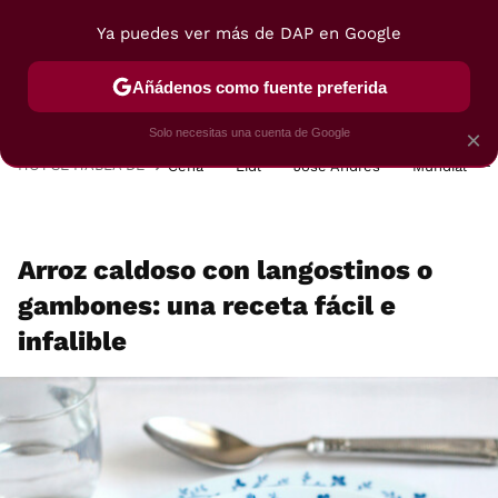
Ya puedes ver más de DAP en Google
MENÚ
NUEVO
Añádenos como fuente preferida
POSTRES
VIAJES
SELECCIÓN
VEGUI
Solo necesitas una cuenta de Google
×
HOY SE HABLA DE
Cena
Lidl
José Andrés
Mundial
Arroz caldoso con langostinos o
gambones: una receta fácil e
infalible