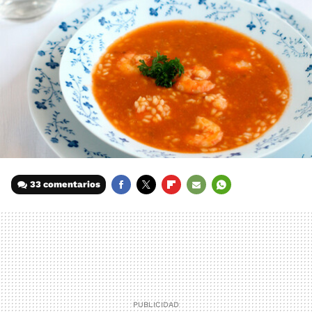
33 comentarios
FACEBOOK
TWITTER
FLIPBOARD
E-
WHATSAPP
MAIL