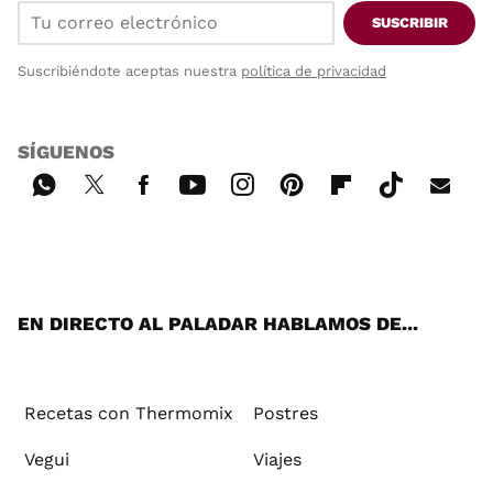
SUSCRIBIR
Suscribiéndote aceptas nuestra
política de privacidad
SÍGUENOS
Wh
Twi
Fac
You
Inst
Pint
Flip
Tikt
E-
ats
tter
ebo
tub
agr
ere
boa
ok
mai
App
ok
e
am
st
rd
l
EN DIRECTO AL PALADAR HABLAMOS DE...
Recetas con Thermomix
Postres
Vegui
Viajes