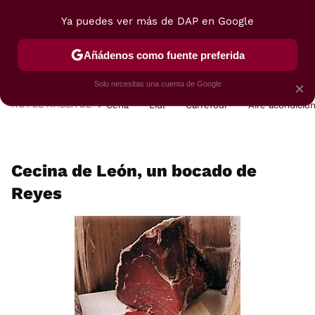
Ya puedes ver más de DAP en Google
MENÚ
NUEVO
Añádenos como fuente preferida
POSTRES
VIAJES
SELECCIÓN
VEGUI
Solo necesitas una cuenta de Google
×
HOY SE HABLA DE
Cena
Lidl
Carrefour
Aire acondicio
Cecina de León, un bocado de
Reyes