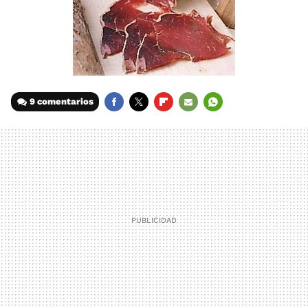
9 comentarios
FACEBOOK
TWITTER
FLIPBOARD
E-
WHATSAPP
MAIL