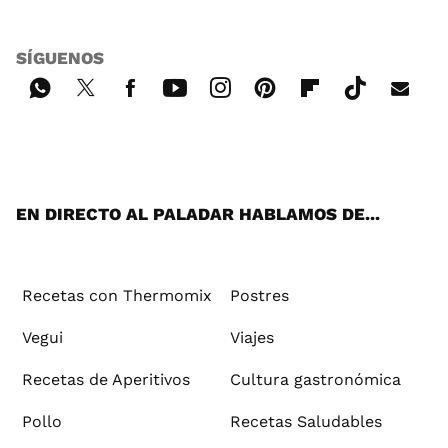
SÍGUENOS
Wh
Twi
Fac
You
Inst
Pint
Flip
Tikt
E-
ats
tter
ebo
tub
agr
ere
boa
ok
mai
App
ok
e
am
st
rd
l
EN DIRECTO AL PALADAR HABLAMOS DE...
Recetas con Thermomix
Postres
Vegui
Viajes
Recetas de Aperitivos
Cultura gastronómica
Pollo
Recetas Saludables