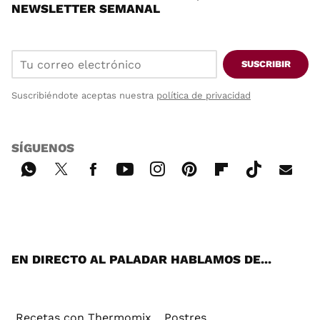
NEWSLETTER SEMANAL
SUSCRIBIR
Suscribiéndote aceptas nuestra
política de privacidad
SÍGUENOS
Wh
Twi
Fac
You
Inst
Pint
Flip
Tikt
E-
ats
tter
ebo
tub
agr
ere
boa
ok
mai
App
ok
e
am
st
rd
l
EN DIRECTO AL PALADAR HABLAMOS DE...
Recetas con Thermomix
Postres