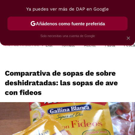
Ya puedes ver más de DAP en Google
MENÚ
NUEVO
Añádenos como fuente preferida
POSTRES
VIAJES
SELECCIÓN
VEGUI
Solo necesitas una cuenta de Google
×
HOY SE HABLA DE
Lidl
Tomate
Aceite
Pasta
Pesc
Comparativa de sopas de sobre
deshidratadas: las sopas de ave
con fideos