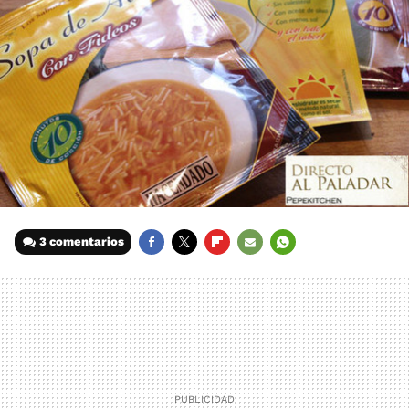
3 comentarios
FACEBOOK
TWITTER
FLIPBOARD
E-
WHATSAPP
MAIL