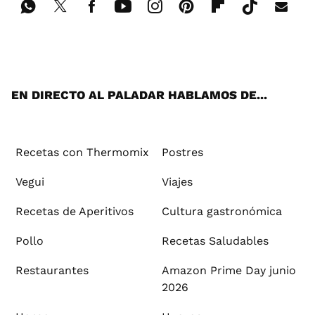
Wh
Twi
Fac
You
Inst
Pint
Flip
Tikt
E-
ats
tter
ebo
tub
agr
ere
boa
ok
mai
App
ok
e
am
st
rd
l
EN DIRECTO AL PALADAR HABLAMOS DE...
Recetas con Thermomix
Postres
Vegui
Viajes
Recetas de Aperitivos
Cultura gastronómica
Pollo
Recetas Saludables
Restaurantes
Amazon Prime Day junio
2026