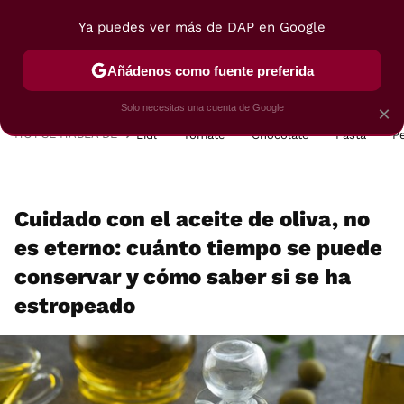
Ya puedes ver más de DAP en Google
MENÚ
NUEVO
Añádenos como fuente preferida
POSTRES
VIAJES
SELECCIÓN
VEGUI
Solo necesitas una cuenta de Google
×
HOY SE HABLA DE
Lidl
Tomate
Chocolate
Pasta
P
Cuidado con el aceite de oliva, no
es eterno: cuánto tiempo se puede
conservar y cómo saber si se ha
estropeado