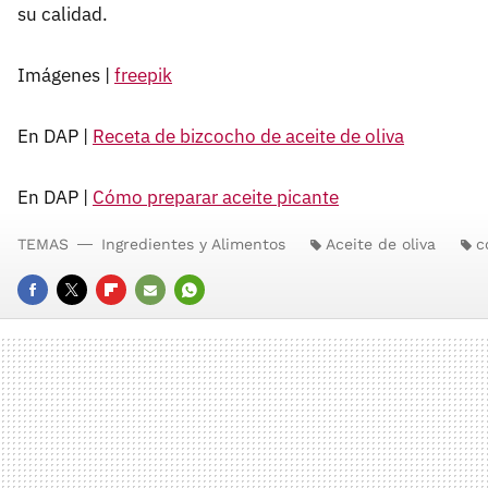
su calidad.
Imágenes |
freepik
En DAP |
Receta de bizcocho de aceite de oliva
En DAP |
Cómo preparar aceite picante
TEMAS
Ingredientes y Alimentos
Aceite de oliva
c
FACEBOOK
TWITTER
FLIPBOARD
E-
WHATSAPP
MAIL