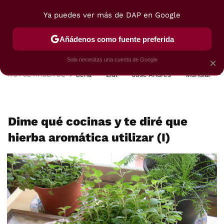
Ya puedes ver más de DAP en Google
MENÚ
NUEVO
Añádenos como fuente preferida
POSTRES
VIAJES
SELECCIÓN
VEGUI
Solo necesitas una cuenta de Google
×
HOY SE HABLA DE
Cena
Lidl
José Andrés
Mundial
Dime qué cocinas y te diré que
hierba aromática utilizar (I)