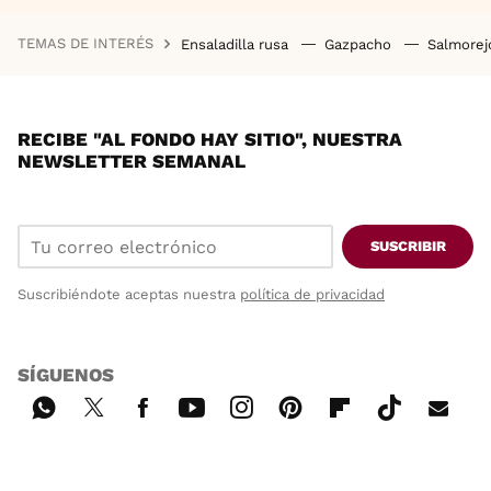
TEMAS DE INTERÉS
Ensaladilla rusa
Gazpacho
Salmore
RECIBE "AL FONDO HAY SITIO", NUESTRA
NEWSLETTER SEMANAL
SUSCRIBIR
Suscribiéndote aceptas nuestra
política de privacidad
SÍGUENOS
Wh
Twi
Fac
You
Inst
Pint
Flip
Tikt
E-
ats
tter
ebo
tub
agr
ere
boa
ok
mai