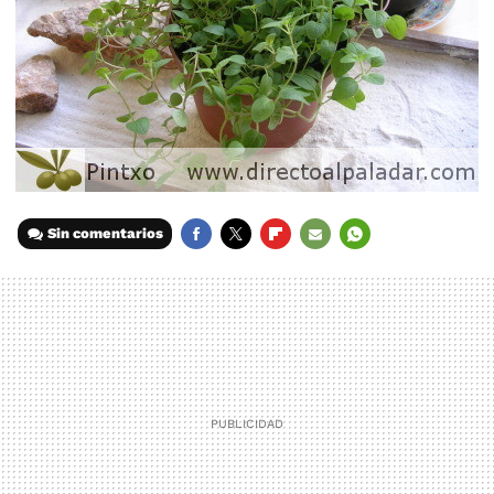
Sin comentarios
FACEBOOK
TWITTER
FLIPBOARD
E-
WHATSAPP
MAIL