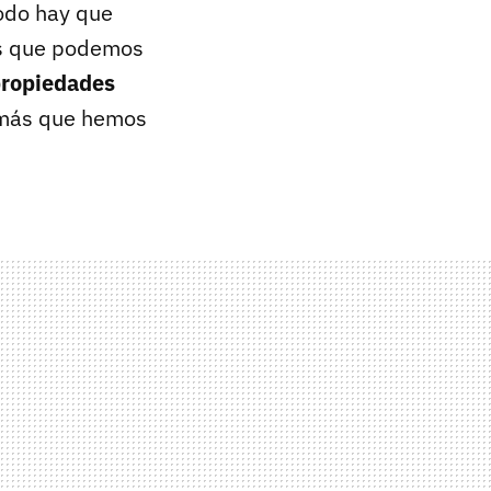
odo hay que
es que podemos
ropiedades
e más que hemos