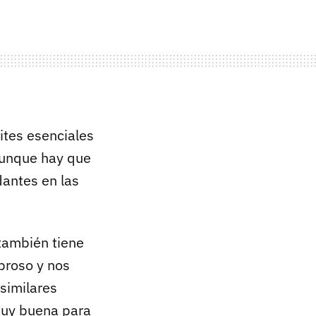
ites esenciales
Aunque hay que
antes en las
 también tiene
broso y nos
 similares
 muy buena para