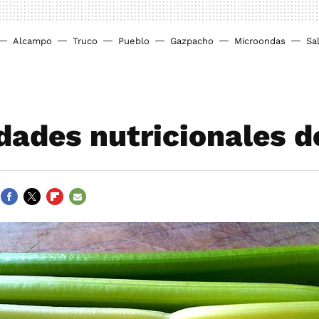
Alcampo
Truco
Pueblo
Gazpacho
Microondas
Sa
dades nutricionales d
FACEBOOK
TWITTER
FLIPBOARD
E-
MAIL