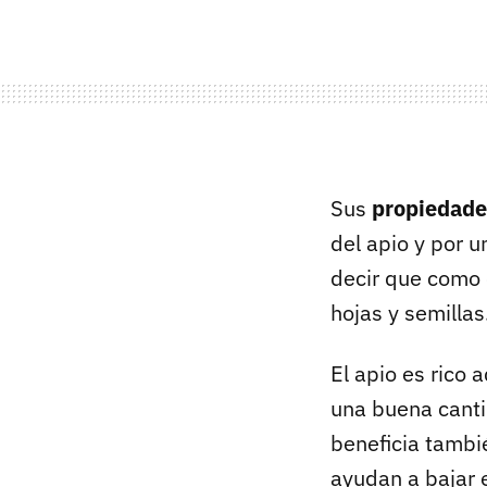
Sus
propiedades
del apio y por 
decir que como
hojas y semillas
El apio es rico
una buena canti
beneficia tambié
ayudan a bajar e