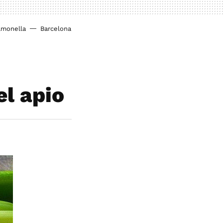
lmonella
Barcelona
el apio