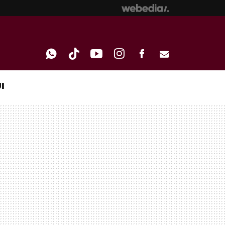
I
WHATSAPP
TIKTOK
YOUTUBE
INSTAGRAM
FACEBOOK
E-
MAIL