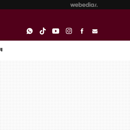
I
WHATSAPP
TIKTOK
YOUTUBE
INSTAGRAM
FACEBOOK
E-
MAIL