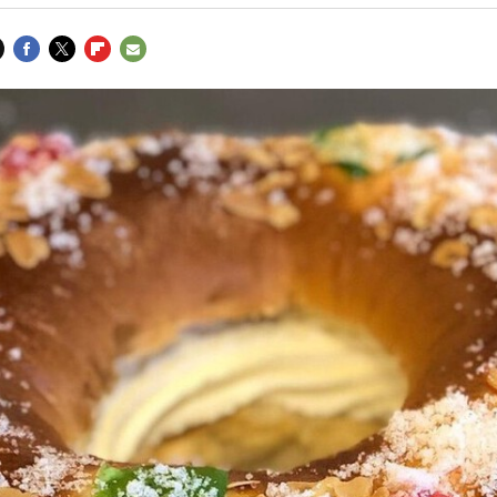
FACEBOOK
TWITTER
FLIPBOARD
E-
MAIL