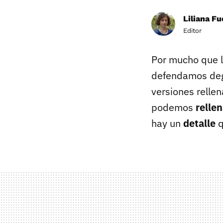
Liliana F
Editor
Por mucho que l
defendamos degu
versiones relle
podemos
rellen
hay un
detalle
q