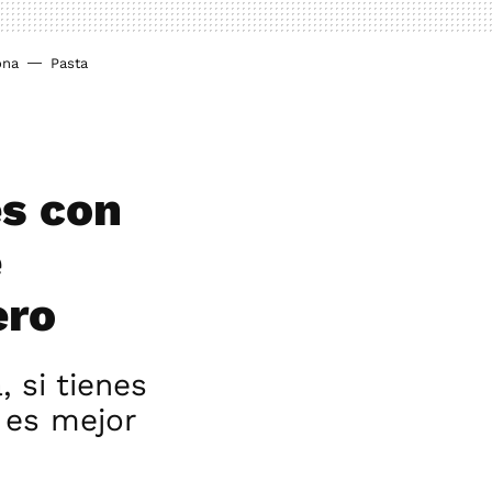
ona
Pasta
es con
e
ero
 si tienes
 es mejor