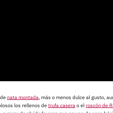
l de
nata montada
, más o menos dulce al gusto, a
olosos los rellenos de
trufa casera
o el
roscón de R