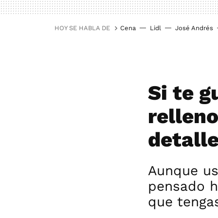
HOY SE HABLA DE
Cena
Lidl
José Andrés
Si te 
relleno
detall
Aunque use
pensado h
que tenga