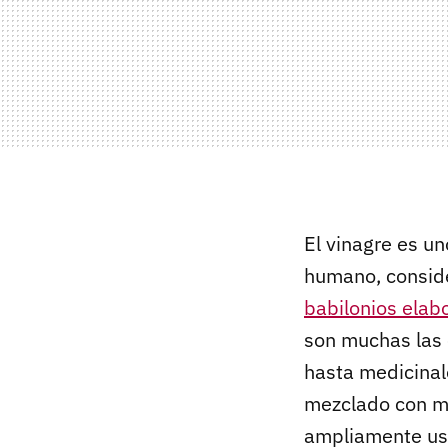
El vinagre es un
humano, conside
babilonios elab
son muchas las 
hasta medicinal
mezclado con mie
ampliamente u