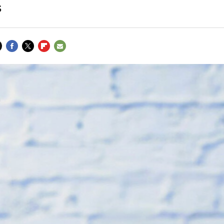
s
FACEBOOK
TWITTER
FLIPBOARD
E-
MAIL