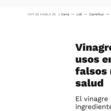
HOY SE HABLA DE
Cena
Lidl
Carrefour
Vinagr
usos en
falsos
salud
El vinagre
ingredient