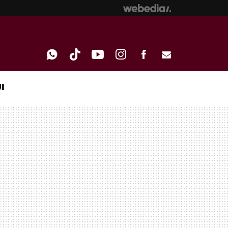
I
WHATSAPP
TIKTOK
YOUTUBE
INSTAGRAM
FACEBOOK
E-
MAIL