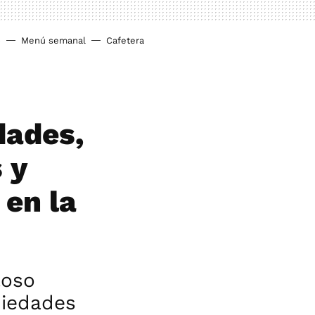
o
Menú semanal
Cafetera
dades,
 y
 en la
loso
piedades