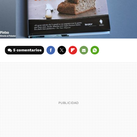
5 comentarios
FACEBOOK
TWITTER
FLIPBOARD
E-
WHATSAPP
MAIL