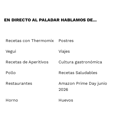
ats
tter
ebo
tub
agr
ere
boa
ok
mai
App
ok
e
am
st
rd
l
EN DIRECTO AL PALADAR HABLAMOS DE...
Recetas con Thermomix
Postres
Vegui
Viajes
Recetas de Aperitivos
Cultura gastronómica
Pollo
Recetas Saludables
Restaurantes
Amazon Prime Day junio
2026
Horno
Huevos