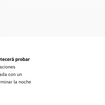
etecerá probar
naciones
lada con un
erminar la noche