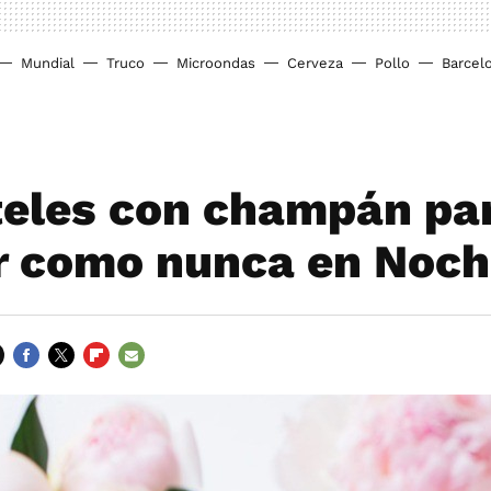
Mundial
Truco
Microondas
Cerveza
Pollo
Barcel
teles con champán pa
r como nunca en Noch
FACEBOOK
TWITTER
FLIPBOARD
E-
MAIL