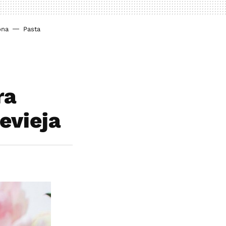
ona
Pasta
ra
evieja