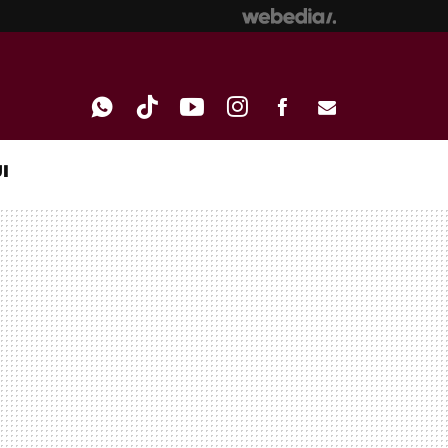
I
WHATSAPP
TIKTOK
YOUTUBE
INSTAGRAM
FACEBOOK
E-
MAIL