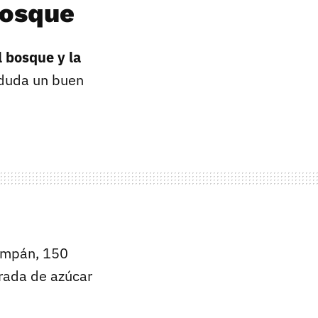
bosque
l bosque y la
 duda un buen
hampán, 150
rada de azúcar