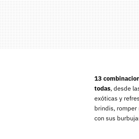
13 combinacione
todas
, desde l
exóticas y refr
brindis, romper 
con sus burbuja