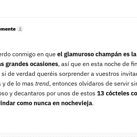
emente
uerdo conmigo en que
el glamuroso champán es la
as grandes ocasiones
, así que en esta noche de fi
 si de verdad queréis sorprender a vuestros invit
a y de lo mas
trend
, entonces olvidaros de servir 
so y decantaros por unos de estos
13 cócteles 
rindar como nunca en nochevieja
.