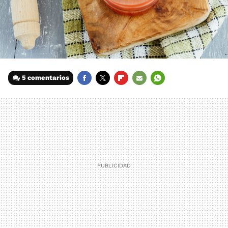
5 comentarios
FACEBOOK
TWITTER
FLIPBOARD
E-
WHATSAPP
MAIL