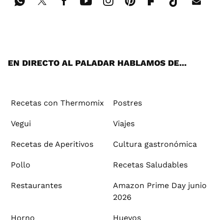
Wh
Twi
Fac
You
Inst
Pint
Flip
Tikt
E-
ats
tter
ebo
tub
agr
ere
boa
ok
mai
App
ok
e
am
st
rd
l
EN DIRECTO AL PALADAR HABLAMOS DE...
Recetas con Thermomix
Postres
Vegui
Viajes
Recetas de Aperitivos
Cultura gastronómica
Pollo
Recetas Saludables
Restaurantes
Amazon Prime Day junio
2026
Horno
Huevos