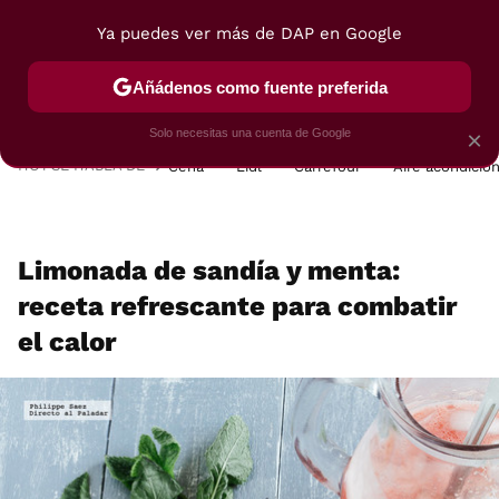
Ya puedes ver más de DAP en Google
MENÚ
NUEVO
Añádenos como fuente preferida
POSTRES
VIAJES
SELECCIÓN
VEGUI
Solo necesitas una cuenta de Google
×
HOY SE HABLA DE
Cena
Lidl
Carrefour
Aire acondicio
Limonada de sandía y menta:
receta refrescante para combatir
el calor