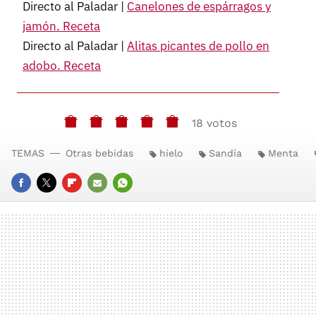
Directo al Paladar |
Canelones de espárragos y
jamón. Receta
Directo al Paladar |
Alitas picantes de pollo en
adobo. Receta
18 votos
TEMAS
Otras bebidas
hielo
Sandía
Menta
FACEBOOK
TWITTER
FLIPBOARD
E-
WHATSAPP
MAIL