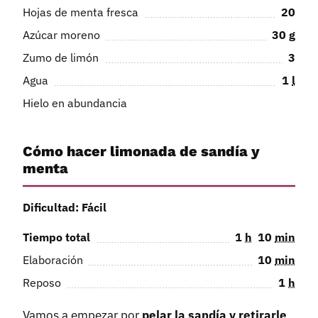
Hojas de menta fresca
20
Azúcar moreno
30
g
Zumo de limón
3
Agua
1
l
Hielo en abundancia
Cómo hacer limonada de sandía y
menta
Dificultad: Fácil
Tiempo total
1
h
10
min
Elaboración
10
min
Reposo
1
h
Vamos a empezar por
pelar la sandía y retirarle