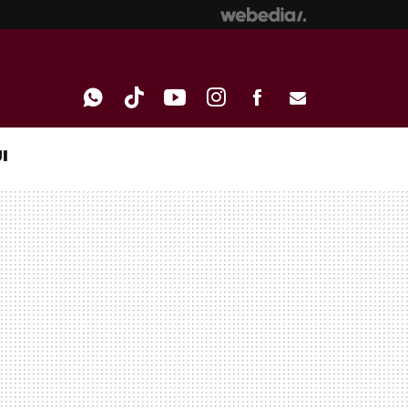
I
WHATSAPP
TIKTOK
YOUTUBE
INSTAGRAM
FACEBOOK
E-
MAIL