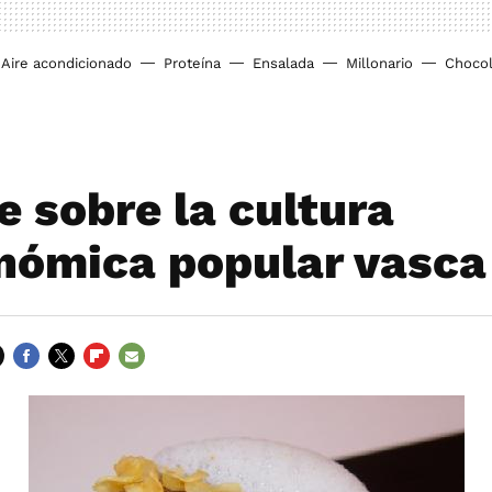
Aire acondicionado
Proteína
Ensalada
Millonario
Chocol
e sobre la cultura
nómica popular vasca
FACEBOOK
TWITTER
FLIPBOARD
E-
MAIL