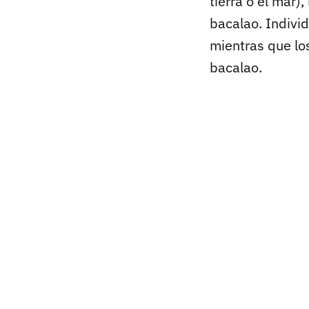
tierra o el mar)
bacalao. Indivi
mientras que los
bacalao.