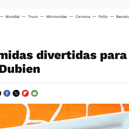
Mundial
Truco
Microondas
Cerveza
Pollo
Barcel
midas divertidas para
 Dubien
FACEBOOK
TWITTER
FLIPBOARD
E-
MAIL