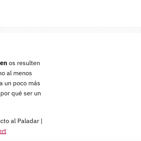
ien
os resulten
 no al menos
ea un poco más
 por qué ser un
cto al Paladar |
ert