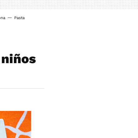
ona
Pasta
 niños