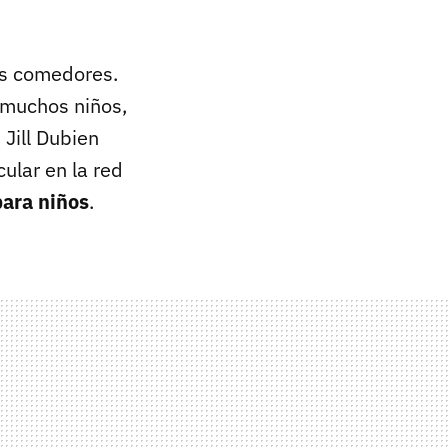
os comedores.
e muchos niños,
Jill Dubien
ular en la red
para niños
.