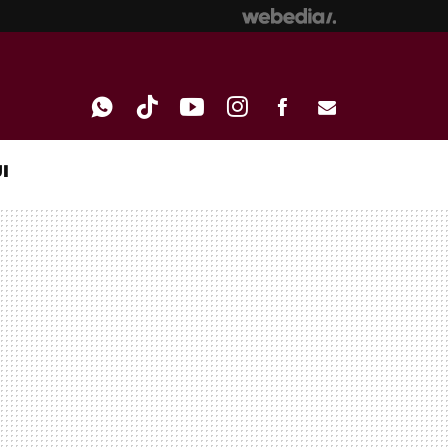
I
WHATSAPP
TIKTOK
YOUTUBE
INSTAGRAM
FACEBOOK
E-
MAIL