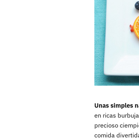
Unas simples na
en ricas burbuja
precioso ciempié
comida divertida