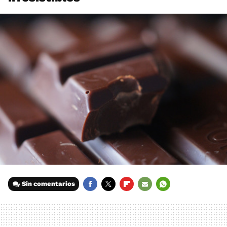
Sin comentarios
FACEBOOK
TWITTER
FLIPBOARD
E-
WHATSAPP
MAIL