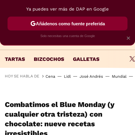
Ya puedes ver más de DAP en Google
MENÚ
NUEVO
Añádenos como fuente preferida
Solo necesitas una cuenta de Google
×
TARTAS
BIZCOCHOS
GALLETAS
HOY SE HABLA DE
Cena
Lidl
José Andrés
Mundial
Combatimos el Blue Monday (y
cualquier otra tristeza) con
chocolate: nueve recetas
irresistibles