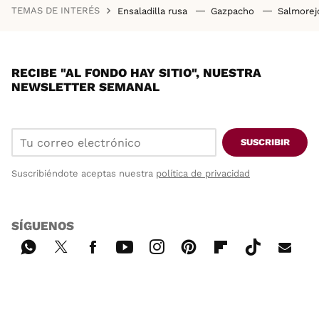
TEMAS DE INTERÉS
Ensaladilla rusa
Gazpacho
Salmore
RECIBE "AL FONDO HAY SITIO", NUESTRA
NEWSLETTER SEMANAL
SUSCRIBIR
Suscribiéndote aceptas nuestra
política de privacidad
SÍGUENOS
Wh
Twi
Fac
You
Inst
Pint
Flip
Tikt
E-
ats
tter
ebo
tub
agr
ere
boa
ok
mai
App
ok
e
am
st
rd
l