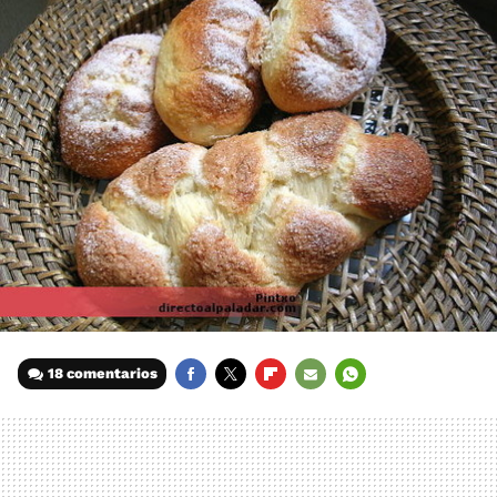
18 comentarios
FACEBOOK
TWITTER
FLIPBOARD
E-
WHATSAPP
MAIL