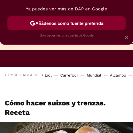
Ya puedes ver más de DAP en Google
Añádenos como fuente preferida
Solo necesitas una cuenta de Google
×
TARTAS
BIZCOCHOS
GALLETAS
HOY SE HABLA DE
Lidl
Carrefour
Mundial
Alcampo
Cómo hacer suizos y trenzas.
Receta