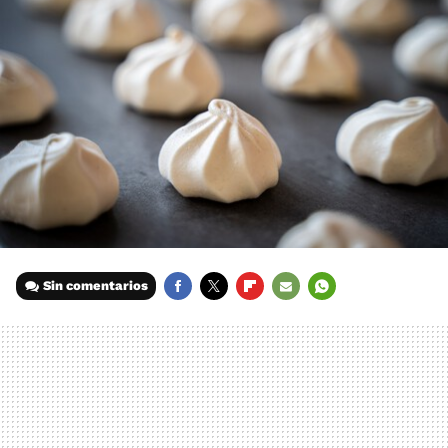
Sin comentarios
FACEBOOK
TWITTER
FLIPBOARD
E-
WHATSAPP
MAIL