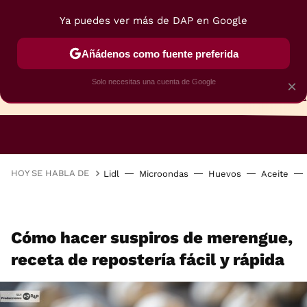
Ya puedes ver más de DAP en Google
Añádenos como fuente preferida
Solo necesitas una cuenta de Google
×
TARTAS
BIZCOCHOS
GALLETAS
HOY SE HABLA DE
Lidl
Microondas
Huevos
Aceite
Cómo hacer suspiros de merengue,
receta de repostería fácil y rápida