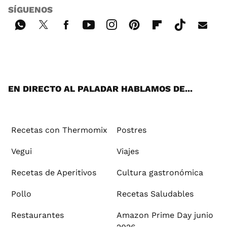
SÍGUENOS
Wh
Twi
Fac
You
Inst
Pint
Flip
Tikt
E-
ats
tter
ebo
tub
agr
ere
boa
ok
mai
App
ok
e
am
st
rd
l
EN DIRECTO AL PALADAR HABLAMOS DE...
Recetas con Thermomix
Postres
Vegui
Viajes
Recetas de Aperitivos
Cultura gastronómica
Pollo
Recetas Saludables
Restaurantes
Amazon Prime Day junio