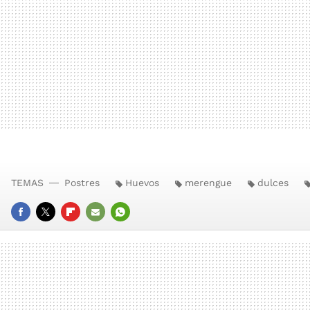
TEMAS
Postres
Huevos
merengue
dulces
FACEBOOK
TWITTER
FLIPBOARD
E-
WHATSAPP
MAIL