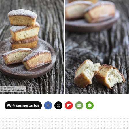
4 comentarios
FACEBOOK
TWITTER
FLIPBOARD
E-
WHATSAPP
MAIL