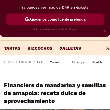
Ya puedes ver más de DAP en Google
MENÚ
NUEVO
Añádenos como fuente preferida
Solo necesitas una cuenta de Google
×
TARTAS
BIZCOCHOS
GALLETAS
HOY SE HABLA DE
Lidl
Carrefour
Alcampo
Pueblo
Financiers de mandarina y semillas
de amapola: receta dulce de
aprovechamiento