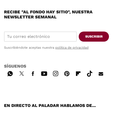
RECIBE "AL FONDO HAY SITIO", NUESTRA
NEWSLETTER SEMANAL
SUSCRIBIR
Suscribiéndote aceptas nuestra
política de privacidad
SÍGUENOS
Wh
Twi
Fac
You
Inst
Pint
Flip
Tikt
E-
ats
tter
ebo
tub
agr
ere
boa
ok
mai
App
ok
e
am
st
rd
l
EN DIRECTO AL PALADAR HABLAMOS DE...