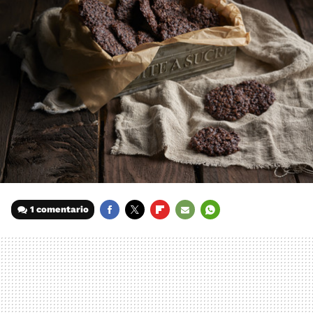
1 comentario
FACEBOOK
TWITTER
FLIPBOARD
E-
WHATSAPP
MAIL