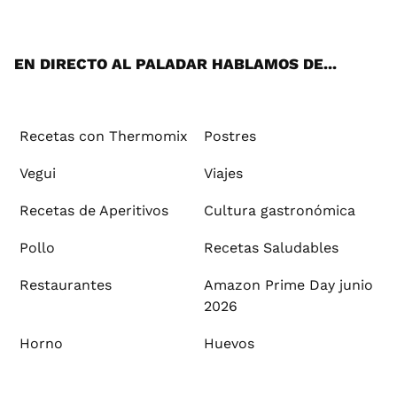
ats
tter
ebo
tub
agr
ere
boa
ok
mai
App
ok
e
am
st
rd
l
EN DIRECTO AL PALADAR HABLAMOS DE...
Recetas con Thermomix
Postres
Vegui
Viajes
Recetas de Aperitivos
Cultura gastronómica
Pollo
Recetas Saludables
Restaurantes
Amazon Prime Day junio
2026
Horno
Huevos