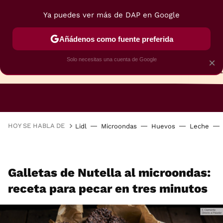
Ya puedes ver más de DAP en Google
Añádenos como fuente preferida
Solo necesitas una cuenta de Google
×
TARTAS
BIZCOCHOS
GALLETAS
HOY SE HABLA DE
Lidl
Microondas
Huevos
Leche
Galletas de Nutella al microondas:
receta para pecar en tres minutos