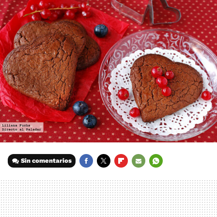
Sin comentarios
FACEBOOK
TWITTER
FLIPBOARD
E-
WHATSAPP
MAIL