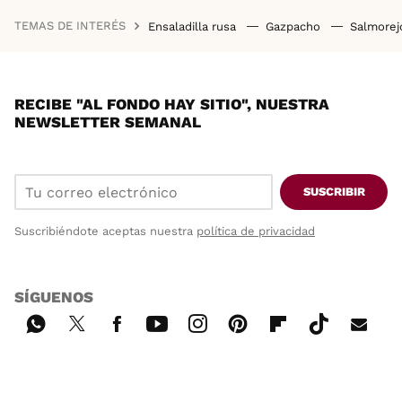
TEMAS DE INTERÉS
Ensaladilla rusa
Gazpacho
Salmore
RECIBE "AL FONDO HAY SITIO", NUESTRA
NEWSLETTER SEMANAL
SUSCRIBIR
Suscribiéndote aceptas nuestra
política de privacidad
SÍGUENOS
Wh
Twi
Fac
You
Inst
Pint
Flip
Tikt
E-
ats
tter
ebo
tub
agr
ere
boa
ok
mai