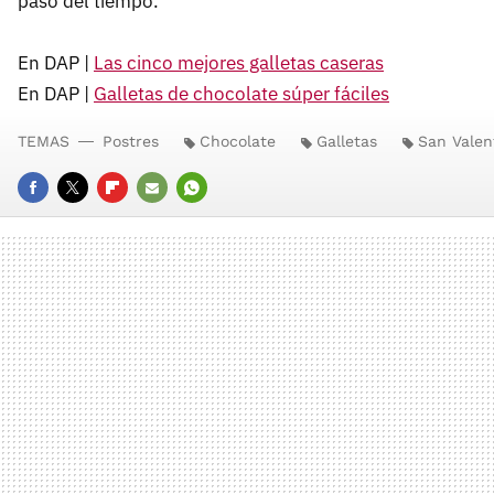
paso del tiempo.
En DAP |
Las cinco mejores galletas caseras
En DAP |
Galletas de chocolate súper fáciles
TEMAS
Postres
Chocolate
Galletas
San Valen
FACEBOOK
TWITTER
FLIPBOARD
E-
WHATSAPP
MAIL