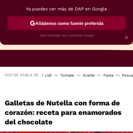
Ya puedes ver más de DAP en Google
Añádenos como fuente preferida
Solo necesitas una cuenta de Google
×
TARTAS
BIZCOCHOS
GALLETAS
HOY SE HABLA DE
Lidl
Tomate
Aceite
Pasta
Pesc
Galletas de Nutella con forma de
corazón: receta para enamorados
del chocolate