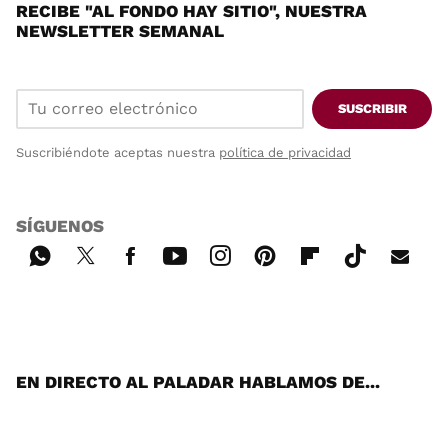
RECIBE "AL FONDO HAY SITIO", NUESTRA
NEWSLETTER SEMANAL
SUSCRIBIR
Suscribiéndote aceptas nuestra
política de privacidad
SÍGUENOS
Wh
Twi
Fac
You
Inst
Pint
Flip
Tikt
E-
ats
tter
ebo
tub
agr
ere
boa
ok
mai
App
ok
e
am
st
rd
l
EN DIRECTO AL PALADAR HABLAMOS DE...