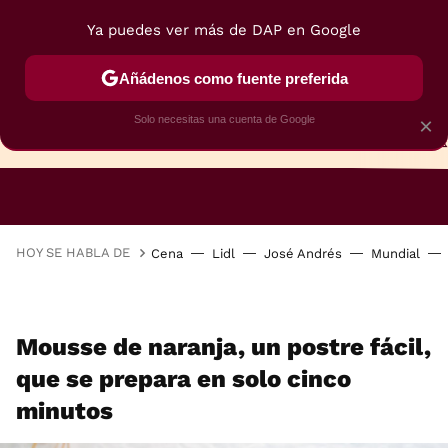
Ya puedes ver más de DAP en Google
Añádenos como fuente preferida
Solo necesitas una cuenta de Google
×
TARTAS
BIZCOCHOS
GALLETAS
HOY SE HABLA DE
Cena
Lidl
José Andrés
Mundial
Mousse de naranja, un postre fácil,
que se prepara en solo cinco
minutos