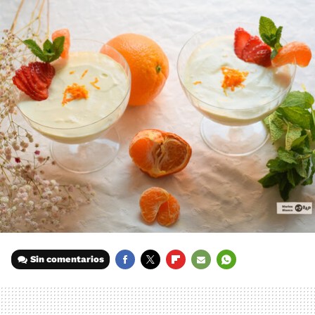
Sin comentarios
FACEBOOK
TWITTER
FLIPBOARD
E-
WHATSAPP
MAIL