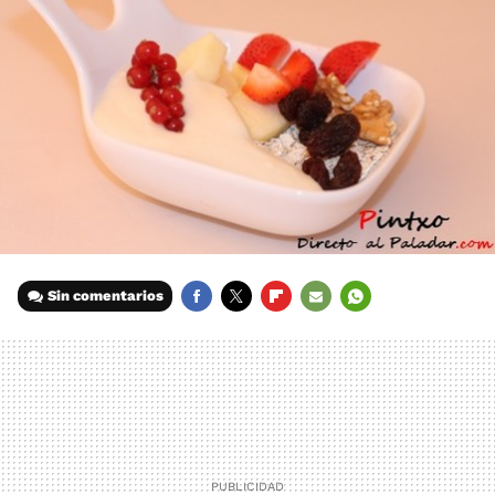
Sin comentarios
FACEBOOK
TWITTER
FLIPBOARD
E-
WHATSAPP
MAIL