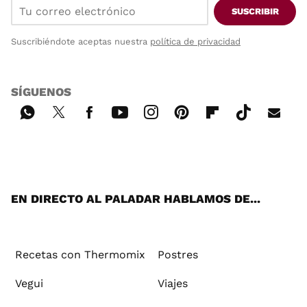
SUSCRIBIR
Suscribiéndote aceptas nuestra
política de privacidad
SÍGUENOS
Wh
Twi
Fac
You
Inst
Pint
Flip
Tikt
E-
ats
tter
ebo
tub
agr
ere
boa
ok
mai
App
ok
e
am
st
rd
l
EN DIRECTO AL PALADAR HABLAMOS DE...
Recetas con Thermomix
Postres
Vegui
Viajes