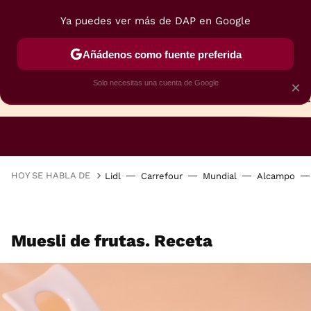
Ya puedes ver más de DAP en Google
Añádenos como fuente preferida
Solo necesitas una cuenta de Google
×
TARTAS
BIZCOCHOS
GALLETAS
HOY SE HABLA DE
Lidl
Carrefour
Mundial
Alcampo
Muesli de frutas. Receta